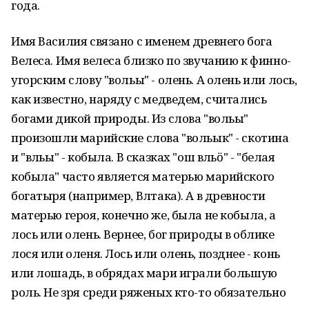
года.
Имя Василия связано с именем древнего бога
Велеса. Имя велеса близко по звучанию к финно-
угорским слову "вольы" - олень. А олень или лось,
как известно, наряду с медведем, считались
богами дикой природы. Из слова "вольы"
произошли марийские слова "вольык" - скотина
и "вӱльы" - кобыла. В сказках "ош вӱльӧ" - "белая
кобыла" часто является матерью марийского
богатыря (например, Вӱлтака). А в древности
матерью героя, конечно же, была не кобыла, а
лось или олень. Вернее, бог природы в облике
лося или оленя. Лось или олень, позднее - конь
или лошадь, в обрядах мари играли большую
роль. Не зря среди ряженых кто-то обязательно