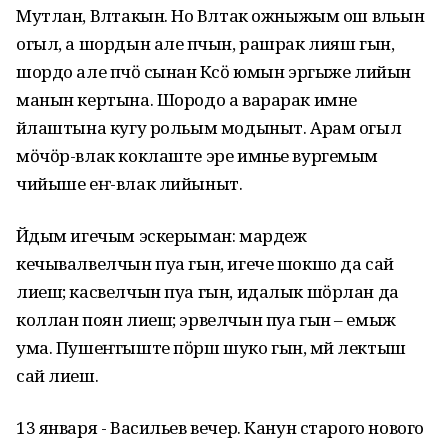
Мутлан, Вӱлтакын. Но Вӱлтак ожныжым ош вӱльын
огыл, а шордын але пӱчын, рашрак лияш гын,
шордо але пӱчӧ сынан Кӱсӧ юмын эргыже лийын
манын кертына. Шородо а варарак имне
йӱлаштына кугу рольым модыныт. Арам огыл
мӧчӧр-влак коклаште эре имнье вургемым
чийыше еҥ-влак лийыныт.
Йӱдым игечым эскерыман: мардеж
кечывалвелчын пуа гын, игече шокшо да сай
лиеш; касвелчын пуа гын, идалык шӧрлан да
коллан поян лиеш; эрвелчын пуа гын – емыж
ума. Пушеҥгыште пӧрш шуко гын, мӱй лектыш
сай лиеш.
13 января - Васильев вечер. Канун старого нового