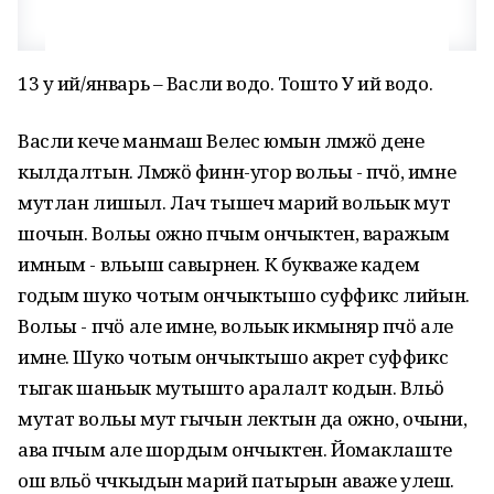
13 у ий/январь – Васли водо. Тошто У ий водо.
Васли кече манмаш Велес юмын лӱмжӧ дене
кылдалтын. Лӱмжӧ финн-угор вольы - пӱчӧ, имне
мутлан лишыл. Лач тышеч марий вольык мут
шочын. Вольы ожно пӱчым ончыктен, варажым
имным - вӱльыш савырнен. К букваже кадем
годым шуко чотым ончыктышо суффикс лийын.
Вольы - пӱчӧ але имне, вольык икмыняр пӱчӧ але
имне. Шуко чотым ончыктышо акрет суффикс
тыгак шаньык мутышто аралалт кодын. Вӱльӧ
мутат вольы мут гычын лектын да ожно, очыни,
ава пӱчым але шордым ончыктен. Йомаклаште
ош вӱльӧ чӱчкыдын марий патырын аваже улеш.