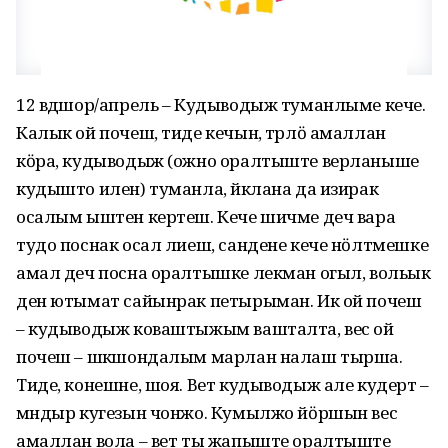
12 вӱдшор/апрель – Кудыводыж туманлыме кече.
Калык ой почеш, тиде кечын, тӱрлӧ амаллан
кӧра, кудыводыж (ожно оралтыште верланыше
кудышто илен) туманла, йӱклана да изирак
осалым ыштен кертеш. Кече шичме деч вара
тудо поснак осал лиеш, сандене кече нӧлтмешке
амал деч посна оралтышке лекман огыл, вольык
ден ютымат сайынрак петырыман. Ик ой почеш
– кудыводыж коваштыжым вашталта, вес ой
почеш – шӱкшондалым марлан налаш тырша.
Тиде, конешне, шоя. Вет кудыводыж але кудерт –
мӱндыр кугезын чонжо. Кумылжо йӧршын вес
амаллан вола – вет ты жапыште оралтыште