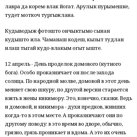
лавра да корем-влак йогат. Арулык пурымешке,
тудет моткоч тургыжлана.
Кудыводыж фотошто ончыктымо сынан
кудышто ила. Чаманаш кодеш, кызыт тудлан
илаш тыгай кудо-влакым огыт ыште.
12 апрель - День проделок домового (кутного
бога). Особо проказничает он после захода
солнца. По народной молве, домовой в этот день
меняет свою шкуру, по другой версии старается
взять в жены кикимору. Это, конечно, сказки. Ведь
и домовой, и кикимора - духи предков, живших
когда-то в этом месте. А проказничают они по
другому поводу: в это время во дворе, обычно,
грязно, грязь проникает и вдома. А это их очень