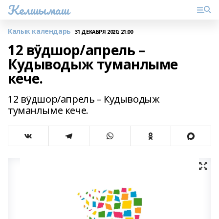
Келшымаш
Калык календарь
31 ДЕКАБРЯ 2020, 21:00
12 вӱдшор/апрель –
Кудыводыж туманлыме
кече.
12 вӱдшор/апрель – Кудыводыж
туманлыме кече.