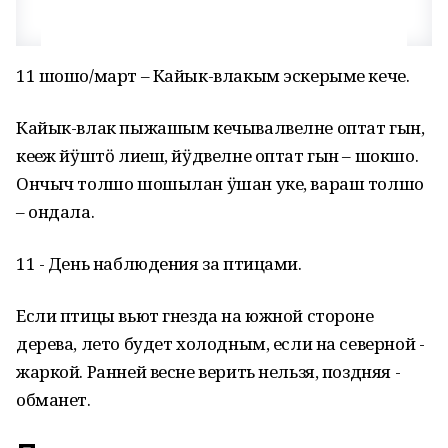
11 шошо/март – Кайык-влакым эскерыме кече.
Кайык-влак пыжашым кечывалвелне оптат гын,
кеҥеж йӱштӧ лиеш, йӱдвелне оптат гын – шокшо.
Ончыч толшо шошылан ӱшан уке, вараш толшо
– ондала.
11 - День наблюдения за птицами.
Если птицы вьют гнезда на южной стороне
дерева, лето будет холодным, если на северной -
жаркой. Ранней весне верить нельзя, поздняя -
обманет.