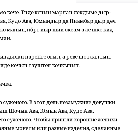
мо кече. Тиде кечын марлан лекдыме ӱдыр-
, Кудо Ава, Юмынӱдыр да Пиамбар ӱдыр деч
жо манын, пӧрт йыр ший оксам але шке кид
ман.
индылан пареҥге огыл, а реве шотлалтын.
тиде кечын тауштен кочкыныт.
ычка.
о суженого. В этот день незамужние девушки
Илыш Шочын Ава, Юмын Ава, Кудо Ава,
го суженого. Чтобы пришли хорошие женихи,
бряные монеты или разные изделия, сделанные