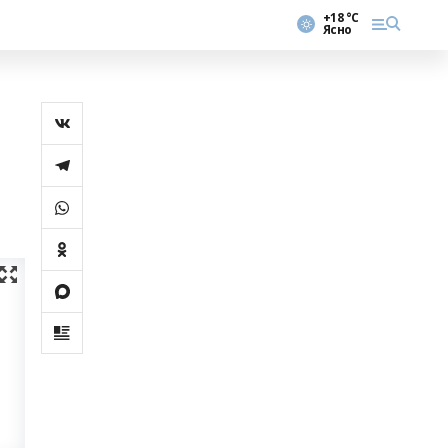
+18 °С
Ясно