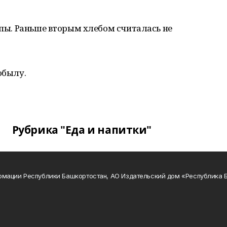
репы. Раньше вторым хлебом считалась не
обылу.
Рубрика "Еда и напитки"
рмации Республики Башкортостан, АО Издательский дом «Республика 