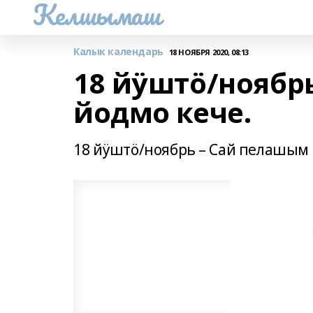
Келшымаш
Калык календарь
18 НОЯБРЯ 2020, 08:13
18 йӱштӧ/ноябр
йодмо кече.
18 йӱштӧ/ноябрь – Сай пелашым 