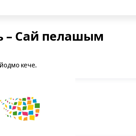
ь – Сай пелашым
йодмо кече.