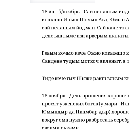
18 йӱштӧ/ноябрь – Сай пелашым йод
влаклан Илыш Шочын Ава, Юмын Ава
сай пелашым йодман. Сай каче тол
дене ыштыме изи арверым шалаты
Ревым кочмо кече. Ожно кокымшо к
Сандене тудым моткоч акленыт, а 
Тиде кече гыч Шыже ракш вӱльым к
18 ноября - День прошения хорошег
просят у женских богов (у мари - 
Юмынӱдыр да Пиамбар ӱдыр) хороше
вокруг ома нужно разбросать сере
своими руками.