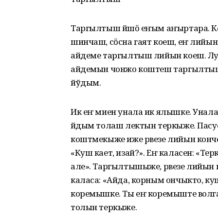
Таргылтыш йӱшӧ еҥым аҥыртара. К
шинчаш, сӧсна гаят коеш, еҥ лийы
айдеме таргылтыш лийын коеш. Лу
айдемын чонжо коштеш таргылты
йўдым.
Ик еҥ миен унала ик ялышке. Уна
йӱдым толаш лектын теркыже. Пас
коштмекыже иже рвезе лийын конч
«Куш кает, изай?». Еҥ каласен: «
але». Таргылтышыже, рвезе лийын к
каласа: «Айда, корным ончыкто, к
коремышке. Ты еҥ коремыште волг
толын теркыже.