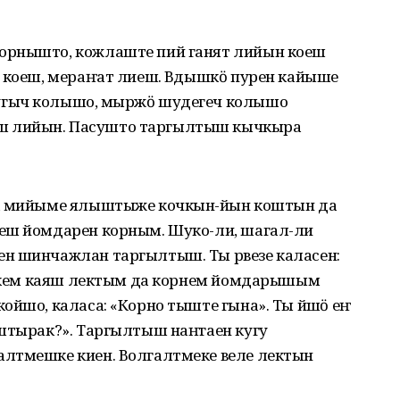
орнышто, кожлаште пий ганят лийын коеш
н коеш, мераҥат лиеш. Вӱдышкӧ пурен кайыше
гыч колышо, ӱмыржӧ шудегеч колышо
ш лийын. Пасушто таргылтыш кычкыра
ла мийыме ялыштыже кочкын-йӱын коштын да
уеш йомдарен корным. Шуко-ли, шагал-ли
ен шинчажлан таргылтыш. Ты рвезе каласен:
Теркем каяш лектым да корнем йомдарышым
ойшо, каласа: «Корно тыште гына». Ты йӱшӧ еҥ
уштырак?». Таргылтыш наҥгаен кугу
алтмешке киен. Волгалтмеке веле лектын