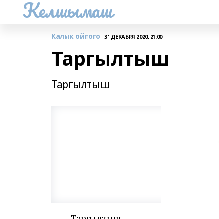
Келшымаш
Калык ойпого
31 ДЕКАБРЯ 2020, 21:00
Таргылтыш
Таргылтыш
Таргылтыш