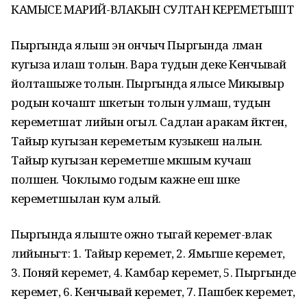
КАМЫСЕ МАРИЙ-ВЛАКЫН СУЛТАН КЕРЕМЕТЫШТ
Пыргында ялыш эн ончыч Пыргында лӱман
кугыза илаш толын. Вара тудын деке Кенчывай
йолташыже толын. Пыргында ялысе Микывыр
родын кочашт шкетын толын улмаш, тудын
кереметшат лийын огыл. Садлан аракам йӱктен,
Тайыр кугызан кереметым кузыкеш налын.
Тайыр кугызан кереметше мӱкшым кучаш
полшен. Чоклымо годым кажне еш шке
кереметшылан кум алый.
Пыргында ялыште ожно тыгай керемет-влак
лийыньгт: 1. Тайыр керемет, 2. Ямьгше керемет,
3. Поняй керемет, 4. Камбар керемет, 5. Пыргынде
керемет, 6. Кенчывай керемет, 7. Пашбек керемет,