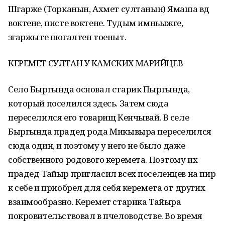
Шӱгарже (Торканын, Ахмет султанын) Ямаша вӱд
воктене, писте воктене. Тудым имньыжге,
ӱзгаржыте шогалтен тоеныт.
КЕРЕМЕТ СУЛТАН У КАМСКИХ МАРИЙЦЕВ
Село Быргында основал старик Пыргында,
который поселился здесь. Затем сюда
переселился его товарищ Кенчывай. В селе
Быргында прадед рода Микывыра переселился
сюда один, и поэтому у него не было даже
собственного родового керемета. Поэтому их
прадед Тайыр пригласил всех поселенцев на пир
к себе и приобрел для себя керемета от других
взаимообразно. Керемет старика Тайыра
покровительствовал в пчеловодстве. Во время