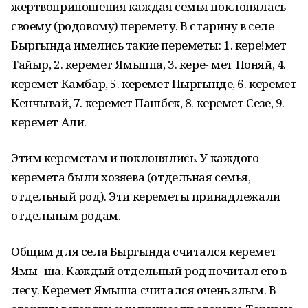
жертвоприношения каждая семья поклонялась
своему (родовому) перемету. В старину в селе
Быргында имелись такие переметы: 1. кере!мет
Тайыр, 2. керемет Ямьшпа, 3. кере- мет Поняй, 4.
керемет Камбар, 5. керемет Пыргынде, 6. керемет
Кенчывай, 7. керемет Пашбек, 8. керемет Сезе, 9.
керемет Али.
Этим кереметам и поклонялись. У каждого
керемета были хозяева (отдельная семья,
отдельный род). Эти кереметы принадлежали
отдельным родам.
Общим для села Быргында считался керемет
Ямы- ша. Каждый отдельный род почитал его в
лесу. Керемет Ямыша считался очень злым. В