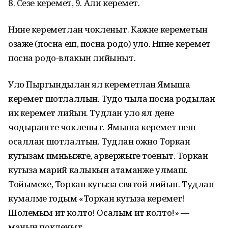
8. Сезе керемет, 9. Али керемет.
Нине кереметлан чокленыт. Кажне кереметын
озаже (посна еш, посна родо) уло. Нине керемет
посна родо-влакын лийыныт.
Уло Пыргындылан ял кереметлан Ямыша
керемет шотлаллын. Тудо чыла посна родылан
ик керемет лийын. Тудлан уло ял дене
чодыраште чокленыт. Ямыша керемет пеш
осаллан шотлалтын. Тудлан ожно Торкан
кугызам имньыжге, арвержыге тоеныт. Торкан
кугыза марий калыкын атаманже улмаш.
Тойымеке, Торкан кугыза святой лийын. Тудлан
кумалме годым «Торкан кугыза керемет!
Шолемым ит колто! Осалым ит колто!» —
манын чокленыт.