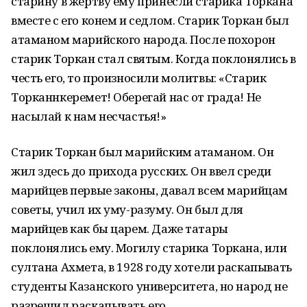
старину в жертву ему принесли старика Торкана
вместе с его конем и седлом. Старик Торкан был
атаманом марийского народа. После похорон
старик Торкан стал святым. Когда поклонялись в
честь его, то произносили молитвы: «Старик
Торканнкеремет! Оберегай нас от града! Не
насылай к нам несчастья!»
Старик Торкан был марийским атаманом. Он
жил здесь до прихода русских. Он ввел среди
марийцев первые законы, давал всем марийцам
советы, учил их уму-разуму. Он был для
марийцев как бы царем. Даже татары
поклонялись ему. Могилу старика Торкана, или
султана Ахмета, в 1928 году хотели раскапывать
студенты Казанского университета, но народ не
разрешил раскапывать его.