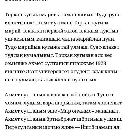
Торкан кугыза марий атаман лийын. Тудо руш-
влак тышке толмет улмаш. Торкан кугыза
марий- влаклан первый закон-влакым луктын,
уш-акылым, каҥашым чыла марийлан пуан.
Тудо марийын кугыжа гай улмаш. Суас-влакат
тудлан кумалыныт. Торкан кугызан ало вес
семынже Ахмет султанын шӱгаржым 1928
ийыште Озаҥ университет отудент-влак кӱнчы-
нешт улмаш, калык кӱнчаш пуэн огыл.
Ахмет султанын посна кӱсыжӧ лийын. Тушто
чомам, лудым, вара шорыкым, тагам чокленыт.
Ахмет султаным эше «Мир ончымо» маныныт.
Ахмет султанын ӧртньӧржат шӧртньын улмаш.
Тиде султанын шочмо ялже — Йӱштӧ памаш ял.