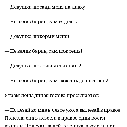
— Девушка, посади меня на лавку!
— Не велик барин, сам сядешь!
— Девушка, накорми меня!
— Не велик барин, сам пожрешь!
— Девушка, положи меня спать!
— Не велик барин, сам ляжешь да поспишь!
Утром лошадиная голова просыпается:
— Полезай ко мне в левое ухо, а вылезай в правое!
Полезла она в левое, а в правое одни кости
выпали. Приехал за ней дедушка, а уж ее и нет.