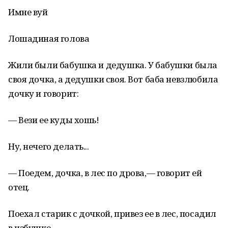
Имне вуй
Лошадиная голова
Жили были бабушка и дедушка. У бабушки была
своя дочка, а дедушки своя. Вот баба невзлюбила
дочку и говорит:
— Вези ее куды хошь!
Ну, нечего делать...
— Поедем, дочка, в лес по дрова,— говорит ей
отец.
Поехал старик с дочкой, привез ее в лес, посадил
в избушке.