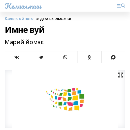
Келшымаш
Калык ойпого
31 ДЕКАБРЯ 2020, 21:00
Имне вуй
Марий йомак