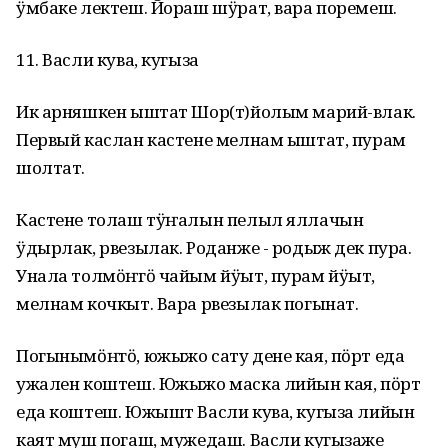
ӱмбаке лектеш. Йораш шӱрат, вара поремеш.
11. Васли кува, кугыза
Ик арняшкен ыштат Шор(т)йолым марий-влак.
Первый каслан кастене мелнам ыштат, пурам
шолтат.
Кастене толаш тӱҥалын пелыл яллачын
ӱдырлак, рвезылак. Роданже - родыж дек пура.
Унала толмӧҥгӧ чайым йӱыт, пурам йӱыт,
мелнам кочкыт. Вара рвезылак погынат.
Погынымӧҥгӧ, южыжо сату дене кая, пӧрт еда
ужален коштеш. Южыжо маска лийын кая, пӧрт
еда коштеш. Южышт Васли кува, кугыза лийын
каят муш погаш, мужедаш. Васли кугызаже