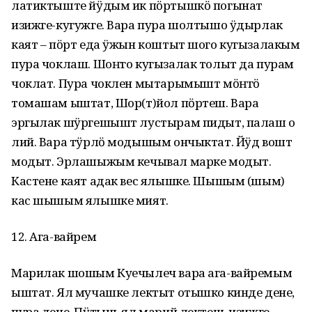
латиктыште йӱдым ик пӧртышкӧ погынат
изижге-кугужге. Вара пура шолтышо ӱдырлак
каят – пӧрт еда ӱжын коштыт шого кугызалакым
пура чоклаш. Шоҥго кугызалак толыт да пурам
чоклат. Пура чоклен мытарымышт мӧҥгӧ
томашам ыштат, Шор(т)йол пӧртеш. Вара
эргылак шӱргешышт лустырам пидыт, палаш о
лий. Вара тӱрлӧ модышым ончыктат. Йӱд вошт
модыт. Эрлашыжым кечывал марке модыт.
Кастене каят адак вес ялышке. Шышым (шым)
кас шышым ялышке мият.
12. Ага-вайрем
Марилак шошым Куечылеч вара ага-вайремым
ыштат. Ял мучашке лектыт отышко кинде дене,
пура дене. Пӱтынь ял марий лектеш, изижге-