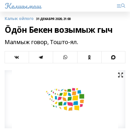
Келшымаш
Калык ойпого
31 ДЕКАБРЯ 2020, 21:00
Ӧдӧн Бекен возымыж гыч
Малмыж говор, Тошто-ял.