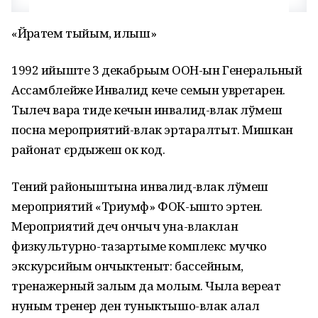
«Йӧратем тыйым, илыш»
1992 ийыште 3 декабрьым ООН-ын Генеральный
Ассамблейже Инвалид кече семын увретарен.
Тылеч вара тиде кечын инвалид-влак лўмеш
посна мероприятий-влак эртаралтыт. Мишкан
районат єрдыжеш ок код.
Тений районыштына инвалид-влак лўмеш
мероприятий «Триумф» ФОК-ышто эртен.
Мероприятий деч ончыч уна-влаклан
физкультурно-тазартыме комплекс мучко
экскурсийым ончыктеныт: бассейным,
тренажерный залым да молым. Чыла вереат
нуным тренер ден туныктышо-влак алал