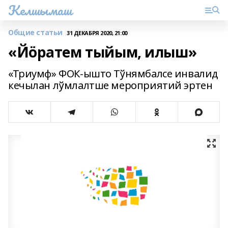
Келшымаш
Общие статьи
31 ДЕКАБРЯ 2020, 21:00
«Йӧратем тыйым, илыш»
«Триумф» ФОК-ышто Тўнямбалсе инвалид
кечылан лўмлалтше мероприятий эртен