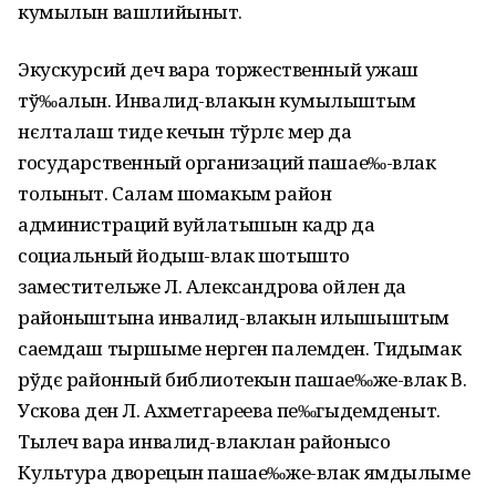
кумылын вашлийыныт.
Экускурсий деч вара торжественный ужаш
тў‰алын. Инвалид-влакын кумылыштым
нєлталаш тиде кечын тўрлє мер да
государственный организаций пашае‰-влак
толыныт. Салам шомакым район
администраций вуйлатышын кадр да
социальный йодыш-влак шотышто
заместительже Л. Александрова ойлен да
районыштына инвалид-влакын илышыштым
саемдаш тыршыме нерген палемден. Тидымак
рўдє районный библиотекын пашае‰же-влак В.
Ускова ден Л. Ахметгареева пе‰гыдемденыт.
Тылеч вара инвалид-влаклан районысо
Культура дворецын пашае‰же-влак ямдылыме