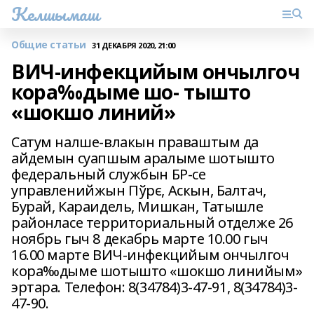
Келшымаш
Общие статьи
31 ДЕКАБРЯ 2020, 21:00
ВИЧ-инфекцийым ончылгоч
кора‰дыме шо- тышто
«шокшо линий»
Сатум налше-влакын праваштым да
айдемын суапшым аралыме шотышто
федеральный службын БР-се
управленийжын Пўрє, Аскын, Балтач,
Бурай, Караидель, Мишкан, Татышле
районласе территориальный отделже 26
ноябрь гыч 8 декабрь марте 10.00 гыч
16.00 марте ВИЧ-инфекцийым ончылгоч
кора‰дыме шотышто «шокшо линийым»
эртара. Телефон: 8(34784)3-47-91, 8(34784)3-
47-90.