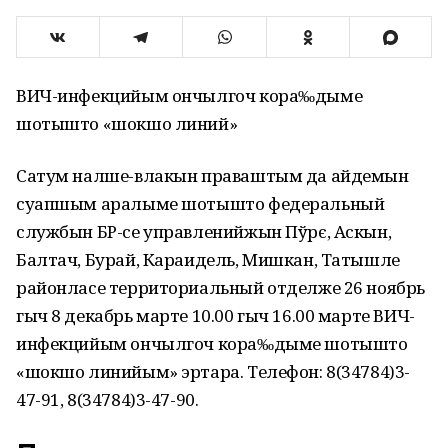
ВИЧ-инфекцийым ончылгоч кора‰дыме
шотышто «шокшо линий»
Сатум налше-влакын праваштым да айдемын
суапшым аралыме шотышто федеральный
службын БР-се управленийжын Пўрє, Аскын,
Балтач, Бурай, Караидель, Мишкан, Татышле
районласе территориальный отделже 26 ноябрь
гыч 8 декабрь марте 10.00 гыч 16.00 марте ВИЧ-
инфекцийым ончылгоч кора‰дыме шотышто
«шокшо линийым» эртара. Телефон: 8(34784)3-
47-91, 8(34784)3-47-90.