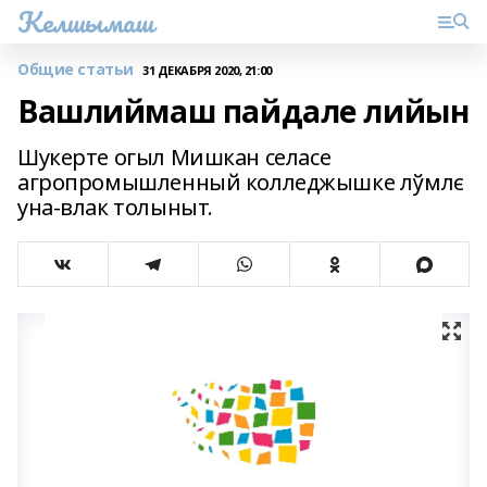
Келшымаш
Общие статьи
31 ДЕКАБРЯ 2020, 21:00
Вашлиймаш пайдале лийын
Шукерте огыл Мишкан селасе
агропромышленный колледжышке лўмлє
уна-влак толыныт.