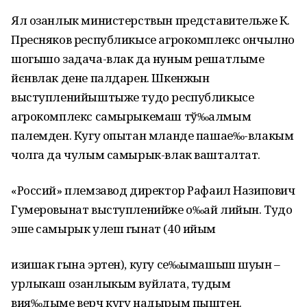
Ял озанлык министерствын представительже К.
Пресняков республикысе агрокомплекс ончылно
шогышо задача-влак да нуным решатлыме
йєнвлак дене палдарен. Шкенжын
выступленийыштыже тудо республикысе
агрокомплекс самырыкемаш тў‰алмым
палемден. Кугу опытан мланде пашае‰-влакым
чолга да чулым самырык-влак вашталтат.
«Россий» племзавод директор Рафаил Назипович
Гумеровынат выступленийже о‰ай лийын. Тудо
эше самырык улеш гынат (40 ийым
изишак гына эртен), кугу се‰ымашыш шуын –
урлыкаш озанлыкым вуйлата, тудым
вия‰дыме верч кугу надырым пыштен.