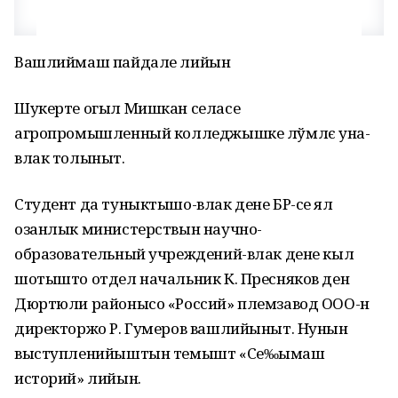
Вашлиймаш пайдале лийын
Шукерте огыл Мишкан селасе
агропромышленный колледжышке лўмлє уна-
влак толыныт.
Студент да туныктышо-влак дене БР-се ял
озанлык министерствын научно-
образовательный учреждений-влак дене кыл
шотышто отдел начальник К. Пресняков ден
Дюртюли районысо «Россий» племзавод ООО-н
директоржо Р. Гумеров вашлийыныт. Нунын
выступленийыштын темышт «Се‰ымаш
историй» лийын.