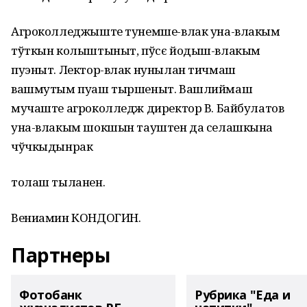
Агроколледжыште тунемше-влак уна-влакым
тўткын колыштыныт, пўсє йодыш-влакым
пуэныт. Лектор-влак нунылан тичмаш
вашмутым пуаш тыршеныт. Вашлиймаш
мучаште агроколледж директор В. Байбулатов
уна-влакым шокшын тауштен да селашкына
чўчкыдынрак
толаш тыланен.
Вениамин КОНДОГИН.
Партнеры
Фотобанк
Рубрика "Еда и