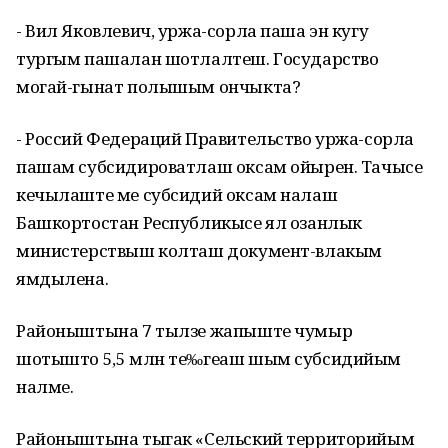
- Вил Яковлевич, уржа-сорла паша эн кугу
тургым пашалан шотлалтеш. Государство
могай-гынат полышым ончыкта?
- Россий Федераций Правительство уржа-сорла
пашам субсидироватлаш оксам ойырен. Тачысе
кечылаште ме субсидий оксам налаш
Башкортостан Республикысе ял озанлык
министерствыш колташ документ-влакым
ямдылена.
Районыштына 7 тылзе жапыште чумыр
шотышто 5,5 млн те‰геаш шым субсидийым
налме.
Районыштына тыгак «Сельский территорийым