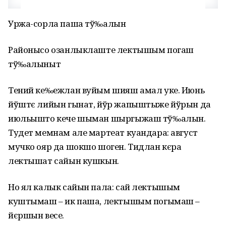
Уржа-сорла паша тў‰алын
Районысо озанлыклаште лектышым погаш
тў‰алыныт
Тений ке‰ежлан вуйым шияш амал уке. Июнь
йўштє лийын гынат, йўр жапыштыже йўрын да
июльышто кече шыман шыргыжаш тў‰алын.
Тудет мемнам але мартеат куандара: август
мучко ояр да шокшо шоген. Тидлан кєра
лектышат сайын кушкын.
Но ял калык сайын пала: сай лектышым
куштымаш – ик паша, лектышым погымаш –
йєршын весе.