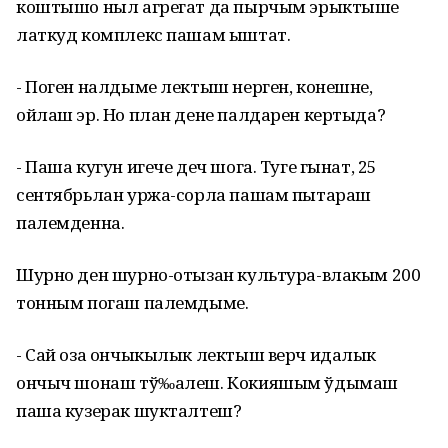
коштышо ныл агрегат да пырчым эрыктыше
латкуд комплекс пашам ыштат.
- Поген налдыме лектыш нерген, конешне,
ойлаш эр. Но план дене палдарен кертыда?
- Паша кугун игече деч шога. Туге гынат, 25
сентябрьлан уржа-сорла пашам пытараш
палемденна.
Шурно ден шурно-отызан культура-влакым 200
тонным погаш палемдыме.
- Сай оза ончыкылык лектыш верч идалык
ончыч шонаш тў‰алеш. Кокияшым ўдымаш
паша кузерак шукталтеш?