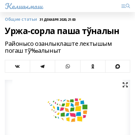
Келшымаш
Общие статьи
31 ДЕКАБРЯ 2020, 21:00
Уржа-сорла паша тўналын
Районысо озанлыклаште лектышым
погаш тў‰алыныт