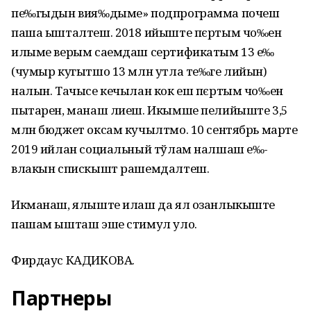
пе‰гыдын вия‰дыме» подпрограмма почеш
паша ышталтеш. 2018 ийыште пєртым чо‰ен
илыме верым саемдаш сертификатым 13 е‰
(чумыр кугытшо 13 млн утла те‰ге лийын)
налын. Тачысе кечылан кок еш пєртым чо‰ен
пытарен, манаш лиеш. Икымше пелийыште 3,5
млн бюджет оксам кучылтмо. 10 сентябрь марте
2019 ийлан социальный тўлам налшаш е‰-
влакын спискышт рашемдалтеш.
Икманаш, ялыште илаш да ял озанлыкыште
пашам ышташ эше стимул уло.
Фирдаус КАДИКОВА.
Партнеры