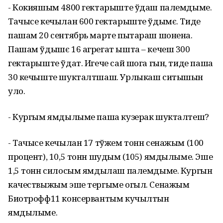
- Кокияшым 4800 гектарыште ўдаш палемдыме.
Тачысе кечылан 600 гектарыште ўдымє. Тиде
пашам 20 сентябрь марте пытараш шонена.
Пашам ўдышє 16 агрегат ышта – кечеш 300
гектарыште ўдат. Игече сай шога гын, тиде паша
30 кечыште шукталтшаш. Урлыкаш ситышын
уло.
- Кургым ямдылыме паша кузерак шукталтеш?
- Тачысе кечылан 17 тўжем тонн сенажым (100
процент), 10,5 тонн шудым (105) ямдылыме. Эше
1,5 тонн силосым ямдылаш палемдыме. Кургын
качествыжым эше тергыме огыл. Сенажым
Биотрофф11 консервантым кучылтын
ямдылыме.