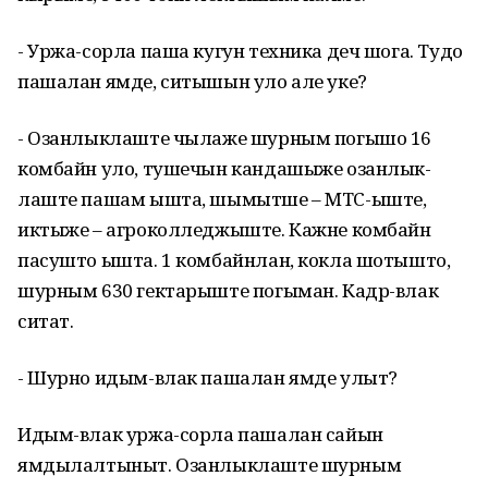
- Уржа-сорла паша кугун техника деч шога. Тудо
пашалан ямде, ситышын уло але уке?
- Озанлыклаште чылаже шурным погышо 16
комбайн уло, тушечын кандашыже озанлык-
лаште пашам ышта, шымытше – МТС-ыште,
иктыже – агроколледжыште. Кажне комбайн
пасушто ышта. 1 комбайнлан, кокла шотышто,
шурным 630 гектарыште погыман. Кадр-влак
ситат.
- Шурно идым-влак пашалан ямде улыт?
Идым-влак уржа-сорла пашалан сайын
ямдылалтыныт. Озанлыклаште шурным