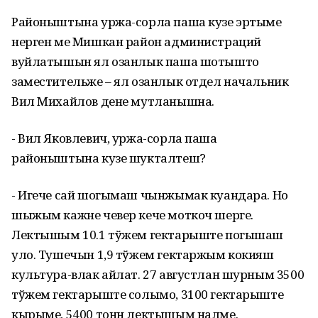
Районыштына уржа-сорла паша кузе эртыме
нерген ме Мишкан район администраций
вуйлатышын ял озанлык паша шотышто
заместительже – ял озанлык отдел начальник
Вил Михайлов дене мутланышна.
- Вил Яковлевич, уржа-сорла паша
районыштына кузе шукталтеш?
- Игече сай шогымаш чынжымак куандара. Но
шыжым кажне чевер кече моткоч шерге.
Лектышым 10.1 тўжем гектарыште погышаш
уло. Тушечын 1,9 тўжем гектаржым кокияш
культура-влак айлат. 27 августлан шурным 3500
тўжем гектарыште солымо, 3100 гектарыште
кырыме, 5400 тонн лектышым налме.