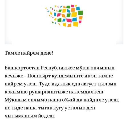
Тамле пайрем дене!
Башкортостан Республикысе мўкш ончышын
кечыже – Пошкырт кундемыште ик эн тамле
пайрем улеш. Тудо идалык еда август тылзын
кокымшо рушарняштыже палемдалтеш.
Мўкшым ончымо паша о‰ай да пайдале улеш,
но тиде паша тыгак кугу усталык ден
чытымашым йодеш.