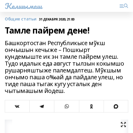
Келшымаш
Общие статьи
31 ДЕКАБРЯ 2020, 21:00
Тамле пайрем дене!
Башкортостан Республикысе мўкш
ончышын кечыже – Пошкырт
кундемыште ик эн тамле пайрем улеш.
Тудо идалык еда август тылзын кокымшо
рушарняштыже палемдалтеш. Мўкшым
ончымо паша о‰ай да пайдале улеш, но
тиде паша тыгак кугу усталык ден
чытымашым йодеш.