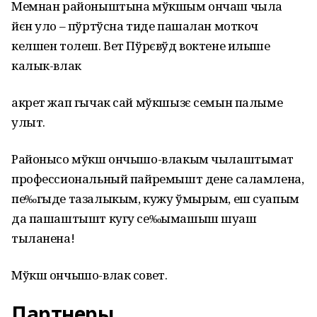
Мемнан районыштына мўкшым ончаш чыла
йєн уло – пўртўсна тиде пашалан моткоч
келшен толеш. Вет Пўрєвўд воктене илыше
калык-влак
акрет жап гычак сай мўкшызє семын палыме
улыт.
Районысо мўкш ончышо-влакым чылаштымат
профессиональный пайремышт дене саламлена,
пе‰гыде тазалыкым, кужу ўмырым, еш суапым
да пашаштышт кугу се‰ымашыш шуаш
тыланена!
Мўкш ончышо-влак совет.
Партнеры