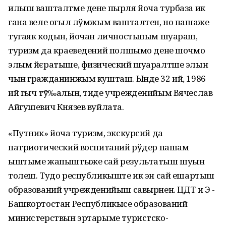
илыш вашталтме дене пырля йоча турбаза ик
гана веле огыл лўмжым вашталтен, но пашаже
тугаяк кодын, йочан личностьшым шуараш,
туризм да краеведений полшымо дене шочмо
элым йєратыше, физический шуаралтше элын
чын гражданинжым кушташ. Ынде 32 ий, 1986
ий гыч тў‰алын, тиде учрежденийым Вячеслав
Айгушевич Князев вуйлата.
«Путник» йоча туризм, экскурсий да
патриотический воспитаний рўдер пашам
ыштыме жапыштыже сай результатыш шуын
толеш. Тудо республикыште ик эн сай ешартыш
образований учрежденийыш савырнен. ЦДТ и Э -
Башкортостан Республикысе образований
министерствын эртарыме туристско-