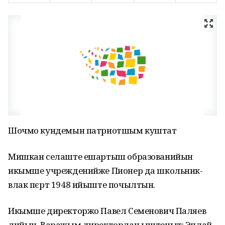
Шочмо кундемын патриотшым куштат
Мишкан селаште ешартыш образованийын
икымше учрежденийже Пионер да школьник-
влак пєрт 1948 ийыште почылтын.
Икымше директоржо Павел Семенович Паляев
лийын. Варажым директорлан ыштеныт: Эплай