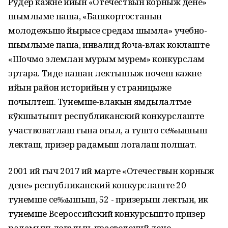
Рўдер кажне ийын «Отечествын корныж дене»
шымлыме паша, «Башкортостанын
молодежьшо йырысе средам шымла» учебно-
шымлыме паша, инвалид йоча-влак коклаште
«Шочмо элемлан мурым мурем» конкурслам
эртара. Тиде пашан лектышыж почеш кажне
ийын район историйын у страницыже
почылтеш. Тунемше-влакын ямдылалтме
кўкшытышт республиканский конкурслаште
участвоватлаш гына огыл, а тушто се‰ышыш
лекташ, призер радамыш логалаш полшат.
2001 ий гыч 2017 ий марте «Отечествын корныж
дене» республиканский конкурслаште 20
тунемше се‰ышыш, 52 - призерыш лектын, ик
тунемше Всероссийский конкурсышто призер
радамыш логалын, краеведений дене