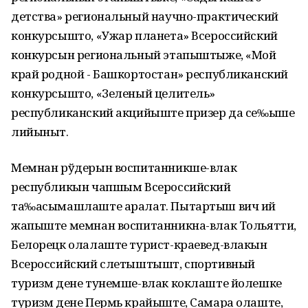
детства» региональный научно-практический
конкурсышто, «Ужар планета» Всероссийский
конкурсын региональный этапыштыже, «Мой
край родной - Башкортостан» республиканский
конкурсышто, «Зеленый целитель»
республиканский акцийыште призер да се‰ыше
лийыныт.
Мемнан рўдерын воспитанникше-влак
республикын чапшым Всероссийский
та‰асымашлаште аралат. Пытартыш вич ий
жапыште мемнан воспитанникна-влак Тольятти,
Белорецк олалаште турист-краевед-влакын
Всероссийский слетыштышт, спортивный
туризм дене тунемше-влак коклаште йолешке
туризм дене Пермь крайыште, Самара олаште,