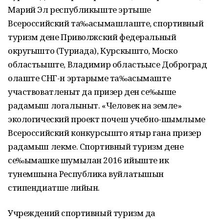
Марий Эл республикыште эртыше
Всероссийский та‰асымашлаште, спортивный
туризм дене Приволжский федеральный
округышто (Туриада), Курскышто, Моско
областьыште, Владимир областьысе Доброград
олаште СНГ-н эртарыме та‰асымаште
участвоватленыт да призер ден се‰ыше
радамыш логалыныт. «Человек на земле»
экологический проект почеш учебно-шымлыме
Всероссийский конкурсышто ятыр гана призер
радамыш лекме. Спортивный туризм дене
се‰ымашке шумылан 2016 ийыште ик
тунемшына Республика вуйлатышын
стипендиатше лийын.
Учреждений спортивный туризм да