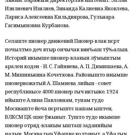
Изиляевич Изиляев, Зинаида Калиевна Яковлева,
Лариса Алексеевна Кильдиярова, Гульнара
Гасимьяновна Курбанова.
Селаште пионер движений Пионер-влак пєрт
почылтмо деч ятыр ончычак вия‰аш тў‰алын.
Историй икымше пионер-влакын лўмыштым
арален коден - И. С. Гайниева, А. П. Димишаева, А.
М. Мишинькина-Кочеткова. Районышто икымше
пионервожатый А. Шамиева лийын - совет
республикысе 4000 пионер гыч иктыже. 1924
ийыште Алина Павловнам, тунам тудо
Москваште йоча пєртыштє пашам ыштен,
ВЛКСМ ЦК-шке ўжыныт. Тушто тудо икымше
пионер отряд-влакым ышташ заданийым
налын. Москва гыч Уфашке колтеныт, а Уфа гыч