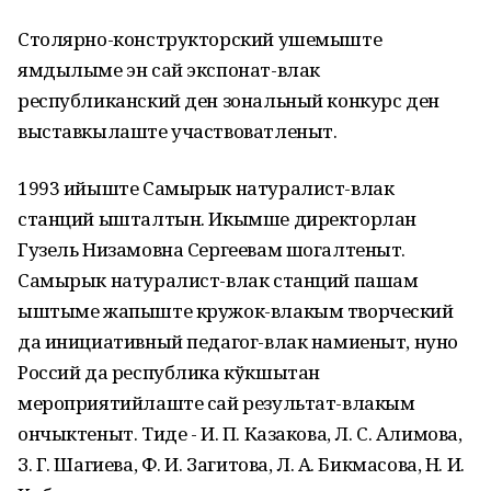
Столярно-конструкторский ушемыште
ямдылыме эн сай экспонат-влак
республиканский ден зональный конкурс ден
выставкылаште участвоватленыт.
1993 ийыште Самырык натуралист-влак
станций ышталтын. Икымше директорлан
Гузель Низамовна Сергеевам шогалтеныт.
Самырык натуралист-влак станций пашам
ыштыме жапыште кружок-влакым творческий
да инициативный педагог-влак намиеныт, нуно
Россий да республика кўкшытан
мероприятийлаште сай результат-влакым
ончыктеныт. Тиде - И. П. Казакова, Л. С. Алимова,
З. Г. Шагиева, Ф. И. Загитова, Л. А. Бикмасова, Н. И.