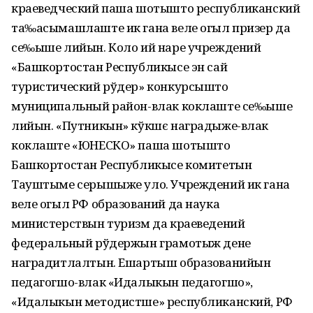
краеведческий паша шотышто республиканский
та‰асымашлаште ик гана веле огыл призер да
се‰ыше лийын. Коло ий наре учреждений
«Башкортостан Республикысе эн сай
туристический рўдер» конкурсышто
муниципальный район-влак коклаште се‰ыше
лийын. «Путникын» кўкшє наградыже-влак
коклаште «ЮНЕСКО» паша шотышто
Башкортостан Республикысе комитетын
Тауштыме серышыже уло. Учреждений ик гана
веле огыл РФ образований да наука
министерствын туризм да краеведений
федеральный рўдержын грамотыж дене
наградитлалтын. Ешартыш образованийын
педагогшо-влак «Идалыкын педагогшо»,
«Идалыкын методистше» республиканский, РФ