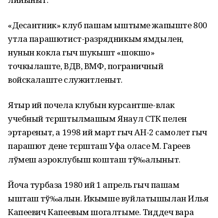
«Десантник» клуб пашам ыштыме жапыште 800
утла парашютист-разрядникым ямдылен,
нунын кокла гыч шукышт «шокшо»
точкылаште, ВДВ, ВМФ, пограничный
войскалаште служитленыт.
Ятыр ий почела клубын курсантше-влак
учебный тєрштылмашым Янаул СТК пелен
эртареныт, а 1998 ий март гыч АН-2 самолет гыч
парашют дене тєршташ Уфа оласе М. Гареев
лўмеш аэроклубыш кошташ тў‰алыныт.
Йоча турбаза 1980 ий 1 апрель гыч пашам
ышташ тў‰алын. Икымше вуйлатышылан Илья
Капеевич Капеевым шогалтыме. Тиддеч вара