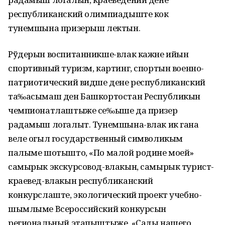
республиканский олимпиадыште кок
тунемшына призерыш лектын.
Рўдерын воспитанникше-влак кажне ийын
спортивный туризм, картинг, спортын военно-
патриотический видше дене республиканский
та‰асымаш ден Башкортостан Республикын
чемпионатлаштыже се‰ыше да призер
радамыш логалыт. Тунемшына-влак ик гана
веле огыл государственный символикым
палыме шотышто, «По малой родине моей»
самырык экскурсовод-влакын, самырык турист-
краевед-влакын республиканский
конкурслаште, экологический проект учебно-
шымлыме Всероссийский конкурсын
региональный этапыштыже, «Сады нашего