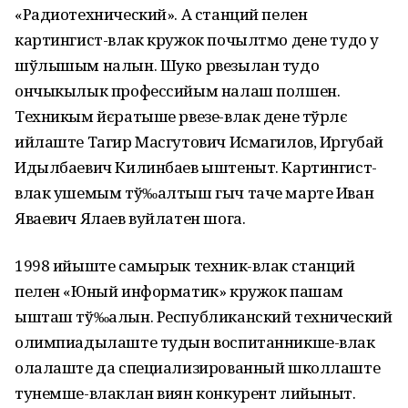
«Радиотехнический». А станций пелен
картингист-влак кружок почылтмо дене тудо у
шўлышым налын. Шуко рвезылан тудо
ончыкылык профессийым налаш полшен.
Техникым йєратыше рвезе-влак дене тўрлє
ийлаште Тагир Масгутович Исмагилов, Иргубай
Идылбаевич Килинбаев ыштеныт. Картингист-
влак ушемым тў‰алтыш гыч таче марте Иван
Яваевич Ялаев вуйлатен шога.
1998 ийыште самырык техник-влак станций
пелен «Юный информатик» кружок пашам
ышташ тў‰алын. Республиканский технический
олимпиадылаште тудын воспитанникше-влак
олалаште да специализированный школлаште
тунемше-влаклан виян конкурент лийыныт.