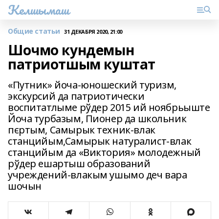
Келшымаш
Общие статьи
31 ДЕКАБРЯ 2020, 21:00
Шочмо кундемын
патриотшым куштат
«Путник» йоча-юношеский туризм,
экскурсий да патриотически
воспитатлыме рўдер 2015 ий ноябрьыште
Йоча турбазым, Пионер да школьник
пєртым, Самырык техник-влак
станцийым,Самырык натуралист-влак
станцийым да «Виктория» молодежный
рўдер ешартыш образований
учреждений-влакым ушымо деч вара
шочын