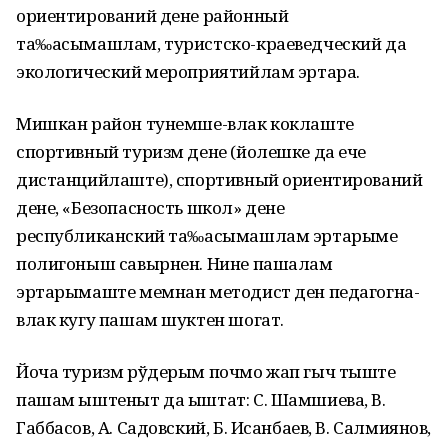
ориентирований дене районный
та‰асымашлам, туристско-краеведческий да
экологический мероприятийлам эртара.
Мишкан район тунемше-влак коклаште
спортивный туризм дене (йолешке да ече
дистанцийлаште), спортивный ориентирований
дене, «Безопасность школ» дене
республиканский та‰асымашлам эртарыме
полигоныш савырнен. Нине пашалам
эртарымаште мемнан методист ден педагогна-
влак кугу пашам шуктен шогат.
Йоча туризм рўдерым почмо жап гыч тыште
пашам ыштеныт да ыштат: С. Шамшиева, В.
Габбасов, А. Садовский, Б. Исанбаев, В. Салмиянов,