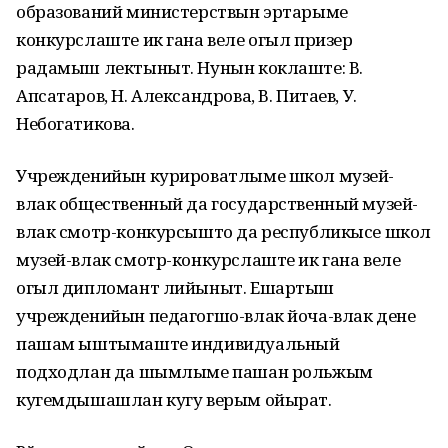
образований министерствын эртарыме
конкурслаште ик гана веле огыл призер
радамыш лектыныт. Нунын коклаште: В.
Апсатаров, Н. Александрова, В. Питаев, У.
Небогатикова.
Учрежденийын курироватлыме школ музей-
влак общественный да государственный музей-
влак смотр-конкурсышто да республикысе школ
музей-влак смотр-конкурслаште ик гана веле
огыл дипломант лийыныт. Ешартыш
учрежденийын педагогшо-влак йоча-влак дене
пашам ыштымаште индивидуальный
подходлан да шымлыме пашан рольжым
кугемдышашлан кугу верым ойырат.