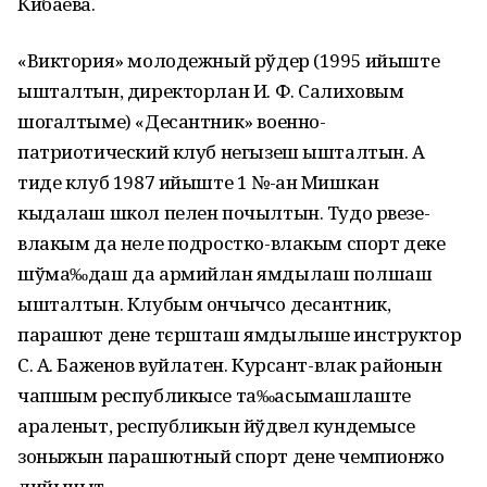
Кибаева.
«Виктория» молодежный рўдер (1995 ийыште
ышталтын, директорлан И. Ф. Салиховым
шогалтыме) «Десантник» военно-
патриотический клуб негызеш ышталтын. А
тиде клуб 1987 ийыште 1 №-ан Мишкан
кыдалаш школ пелен почылтын. Тудо рвезе-
влакым да неле подростко-влакым спорт деке
шўма‰даш да армийлан ямдылаш полшаш
ышталтын. Клубым ончычсо десантник,
парашют дене тєршташ ямдылыше инструктор
С. А. Баженов вуйлатен. Курсант-влак районын
чапшым республикысе та‰асымашлаште
араленыт, республикын йўдвел кундемысе
зоныжын парашютный спорт дене чемпионжо
лийыныт.