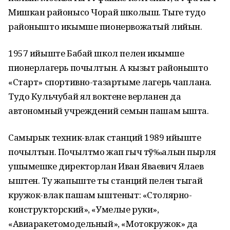
Мишкан районысо Чорай школыш. Тыге тудо
районышто икымше пионервожатый лийын.
1957 ийыште Бабай школ пелен икымше
пионерлагерь почылтын. А кызыт районышто
«Старт» спортивно-тазартыме лагерь чаплана.
Тудо Кульчубай ял воктене верланен да
автономный учреждений семын пашам ышта.
Самырык техник-влак станций 1989 ийыште
почылтын. Почылтмо жап гыч тў‰алын пырля
ушымешке директорлан Иван Яваевич Ялаев
ыштен. Ту жапыште ты станций пелен тыгай
кружок-влак пашам ыштеныт: «Столярно-
конструкторский», «Умелые руки»,
«Авиаракетомодельный», «Мотокружок» да