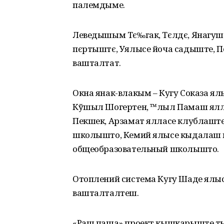
палемдыме.
Леведышым Тє‰гак, Тєлдє, Янагуш
пєртыштє, Уялысе йоча садыште,
вашталтат.
Окна янак-влакым – Кугу Соказа 
Кўшыл Шогертен, ™лыл Памаш ялл
Пекшек, Арзамат ялласе клублаш
школышто, Кемий ялысе кыдалаш 
общеобразовательный школышто.
Отоплений система Кугу Шаде ял
вашталталтеш.
«Раш паша» проект кышкарыште тыг