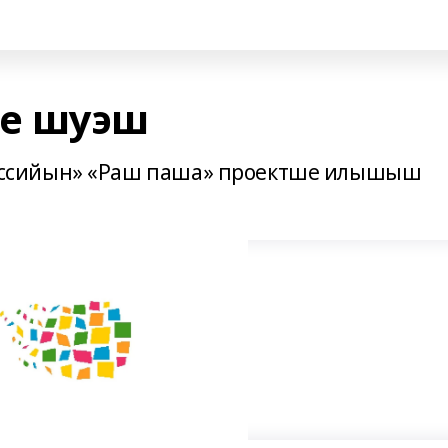
е шуэш
ссийын» «Раш паша» проектше илышыш