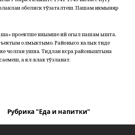
влаклан обелиск тўзаталтеш. Пашам икмыняр
аша» проектше икымше ий огыл пашам ышта.
бъектым олмыктымо. Районысо калык тиде
чолган ушна. Тидлан кєра районыштына
емеш, а ял-влак тўзланат.
Рубрика "Еда и напитки"