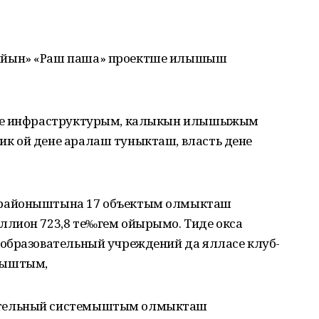
ийын» «Раш паша» проектше илышыш
асе инфраструктурым, калыкын илышыжым
к ой дене аралаш туныкташ, власть дене
 районыштына 17 объектым олмыкташ
лион 723,8 те‰гем ойырымо. Тиде окса
образовательный учреждений да ялласе клуб-
кыштым,
тельный системыштым олмыкташ