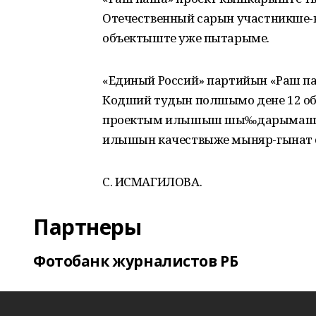
Отечественный сарын участникше-
объектыште уже пытарыме.
«Единый Россий» партийын «Раш п
Кодший тудын полшымо дене 12 о
проектым илышыш шы‰дарымашке 
илышын качествыже мыняр-гынат са
С. ИСМАГИЛОВА.
Партнеры
Фотобанк журналистов РБ