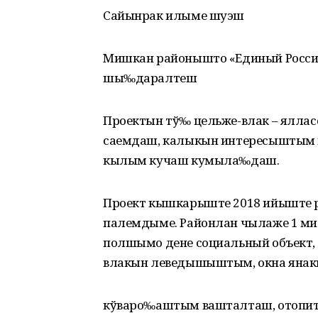
Сайынрак илыме шуэш
Мишкан районышто «Единый Росс
шы‰даралтеш
Проектын тў‰ цельже-влак – ялл
саемдаш, калыкын интересыштым и
кылым кучаш кумыла‰даш.
Проект кышкарыште 2018 ийыште
палемдыме. Районлан чылаже 1 мил
полшымо дене социальный объект, 
влакын леведышыштым, окна яна
кўваро‰аштым вашталташ, отопи