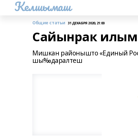
Келшымаш
Общие статьи
31 ДЕКАБРЯ 2020, 21:00
Сайынрак илым
Мишкан районышто «Единый Ро
шы‰даралтеш