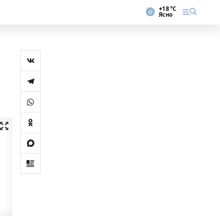
+18 °С
Ясно