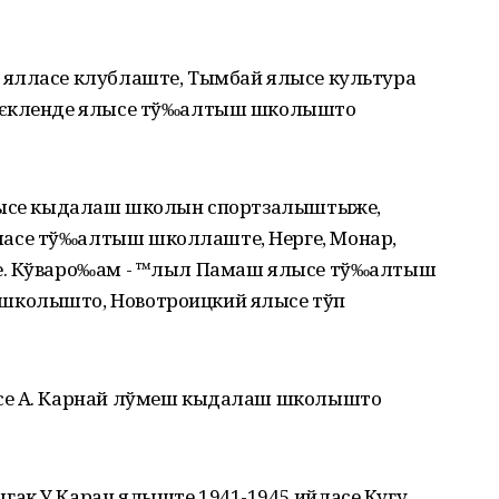
 ялласе клублаште, Тымбай ялысе культура
 Пєкленде ялысе тў‰алтыш школышто
ялысе кыдалаш школын спортзалыштыже,
асе тў‰алтыш школлаште, Нерге, Монар,
те. Кўваро‰ам - ™лыл Памаш ялысе тў‰алтыш
школышто, Новотроицкий ялысе тўп
ысе А. Карнай лўмеш кыдалаш школышто
ак У Карач ялыште 1941-1945 ийласе Кугу