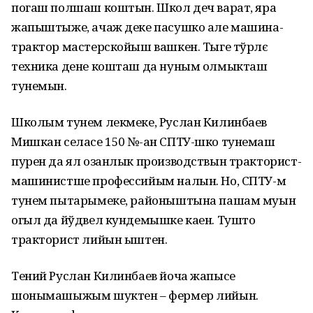
погаш полшаш коштын. Школ деч варат, яра
жапыштыже, ачаж деке пасушко але машина-
трактор мастерскойыш вашкен. Тыге тўрлє
техника дене кошташ да нуным олмыкташ
тунемын.
Школым тунем лекмеке, Руслан Килинбаев
Мишкан селасе 150 №-ан СПТУ-шко тунемаш
пурен да ял озанлык производствын тракторист-
машинистше профессийым налын. Но, СПТУ-м
тунем пытарымеке, районыштына пашам муын
огыл да йўдвел кундемышке каен. Тушто
тракторист лийын ыштен.
Тений Руслан Килинбаев йоча жапысе
шонымашыжым шуктен – фермер лийын.