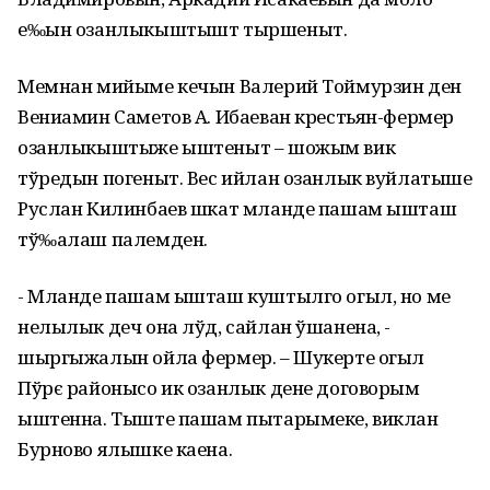
е‰ын озанлыкыштышт тыршеныт.
Мемнан мийыме кечын Валерий Тоймурзин ден
Вениамин Саметов А. Ибаеван крестьян-фермер
озанлыкыштыже ыштеныт – шожым вик
тўредын погеныт. Вес ийлан озанлык вуйлатыше
Руслан Килинбаев шкат мланде пашам ышташ
тў‰алаш палемден.
- Мланде пашам ышташ куштылго огыл, но ме
нелылык деч она лўд, сайлан ўшанена, -
шыргыжалын ойла фермер. – Шукерте огыл
Пўрє районысо ик озанлык дене договорым
ыштенна. Тыште пашам пытарымеке, виклан
Бурново ялышке каена.