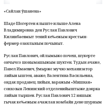
«Сайлан ўшанена»
Шаде Шогертен ялыште илыше Алена
Владимировна ден Руслан Павлович
Килинбаевмыт тений ке‰ежым крестьян-
фермер озанлыкым почыныт.
Руслан Павлович, ойлымыжо почеш, шукерте
ончычсо шонымашыжым шуктен. Тудын ачаже,
Павел Имаевич, ўмыржє мучко механизатор
лийын ыштен, аваже, Валентина Васильевна,
ондак продавец лийын, варажым «Мишкан»
совхозын Ленинский отделенийыштыже доярка
лийын тыршен. Руслан Павлович 12 ияшыж
гычак ке‰ежым ачажлан комбайн дене шурным