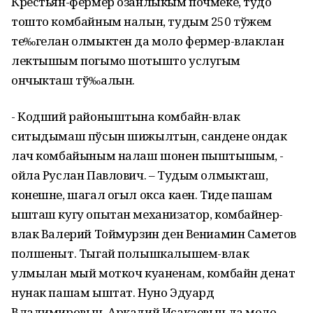
Крестьян-фермер озанлыкым почмеке, тудо
тошто комбайным налын, тудым 250 тўжем
те‰гелан олмыктен да моло фермер-влаклан
лектышым погымо шотышто услугым
ончыкташ тў‰алын.
- Кодший районыштына комбайн-влак
ситыдымаш пўсын шижылтын, сандене ондак
лач комбайыным налаш шонен пыштышым, -
ойла Руслан Павлович. – Тудым олмыкташ,
конешне, шагал огыл окса каен. Тиде пашам
ышташ кугу опытан механизатор, комбайнер-
влак Валерий Тоймурзин ден Вениамин Саметов
полшеныт. Тыгай полышкалышем-влак
улмылан мый моткоч куаненам, комбайн денат
нунак пашам ыштат. Нуно Эдуард
Владимировын, Аркадий Исакаевын да моло