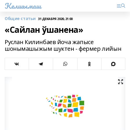
Келшымаш
Общие статьи
31 ДЕКАБРЯ 2020, 21:00
«Сайлан ўшанена»
Руслан Килинбаев йоча жапысе
шонымашыжым шуктен - фермер лийын