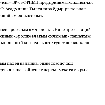
почеш – БР-се ФРПМП предпринимательствылан
. Асадуллин. Тылеч вара ўдыр-рвезе-влак
тацийым ончыктеныт.
знес-проектым ямдыленыт. Нине презентаций-
Гайсинын «Кролик-влакым ончымаш» пашажым
омышленный колледжыште тунемше-влаклан
уым пален налынна, бизнесым почаш
ртылынна, - ойленыт пєртылмеке самырык-