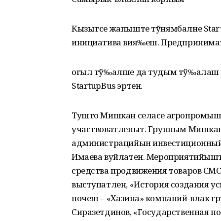
Кызытсе жапыште тўнямбалне Star
инициатива вия‰еш. Предпринима
огыл тў‰алше да тудым тў‰алаш 
StartupBus эртен.
Тушто Мишкан селасе агропромыш
участвоватленыт. Группым Мишка
администрацийын инвестиционный
Имаева вуйлатен. Мероприятийышт
средства продвижения товаров СМС
выступатлен, «История создания ус
почеш – «Хазина» компаний-влак г
Сиразетдинов, «Государственная по