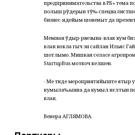
предпринимательства в РБ» тема 
полыш рўдерын тў‰ специалистше Р
бизнес-идейым шоненыт да презен
Мемнан ўдыр-рвезына-влак кум би
влак кокла гыч эн сайлан Ильяс 
шотлымо. Мишкан селасе агропр
StartupBus моткоч келшен.
- Ме тиде мероприятийыште ятыр 
кумыла‰ынна да кумыл нєлтын пє
влак.
Венера АГЛЯМОВА.