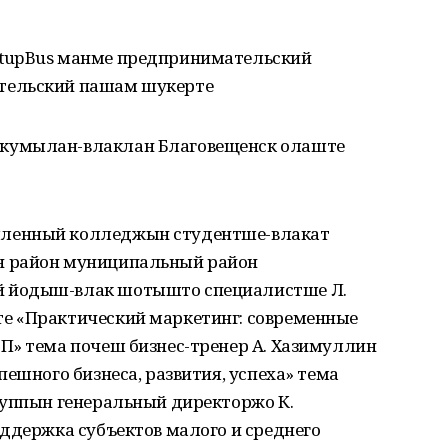
tupBus манме предпринимательский
тельский пашам шукерте
кумылан-влаклан Благовещенск олаште
ленный колледжын студентше-влакат
н район муниципальный район
 йодыш-влак шотышто специалистше Л.
е «Практический маркетинг: современные
П» тема почеш бизнес-тренер А. Хазимуллин
пешного бизнеса, развития, успеха» тема
руппын генеральный директоржо К.
ддержка субъектов малого и среднего