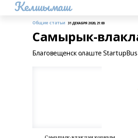
Келшымаш
Общие статьи
31 ДЕКАБРЯ 2020, 21:00
Самырык-влакл
Благовещенск олаште StartupBus 
Самырык-влаклан корным