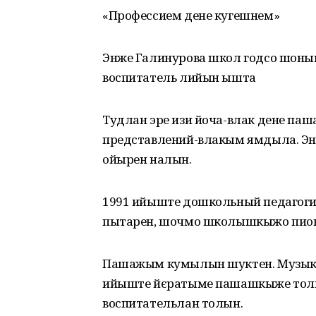
«Профессием дене кугешнем»
Энже Галинурова школ годсо шон
воспитатель лийын ышта
Тудлан эре изи йоча-влак дене па
представлений-влакым ямдыла. Э
ойырен налын.
1991 ийыште дошкольный педагоги
пытарен, шочмо школышкыжо пио
Пашажым кумылын шуктен. Музыка
ийыште йєратыме пашашкыже толын
воспитательлан толын.