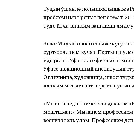
Тудын ўшанле полышкалышыже Рим
проблемымат решатлен се‰ат. 2011
тудо йоча-влакым вашлияш ямде у
Энже Мидхатовнан ешыже кугу, ке
сурт-оралтым кучат. Пєртышт у, м
ўдырышт Уфа оласе физико-технич
Уфасе авиационный институтын ст
Отличница, художница, школ туды
влакым моткоч чот йєрата, нунын д
«Мыйын педагогический девизем «
моштыман». Мыланем профессием э
воспитатель улам! Профессием ден