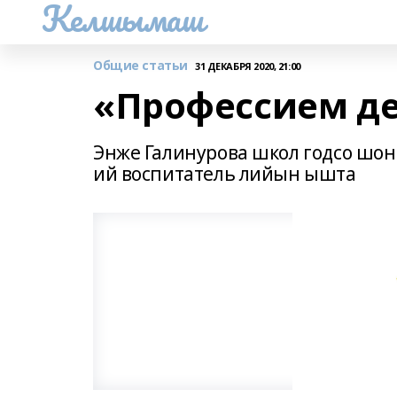
Келшымаш
Общие статьи
31 ДЕКАБРЯ 2020, 21:00
«Профессием д
Энже Галинурова школ годсо ш
ий воспитатель лийын ышта