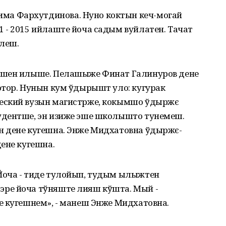
а Фархутдинова. Нуно коктын кеч-могай
 - 2015 ийлаште йоча садым вуйлатен. Тачат
леш.
лшен илыше. Пелашыже Финат Галинуров дене
отор. Нунын кум ўдырышт уло: кугурак
еский вузын магистрже, кокымшо ўдыржє
удентше, эн изиже эше школышто тунемеш.
н дене кугешна. Энже Мидхатовна ўдыржє-
ене кугешна.
Йоча - тиде тулойып, тудым ылыжтен
ре йоча тўняште лияш кўшта. Мый -
е кугешнем», - манеш Энже Мидхатовна.