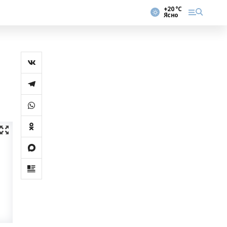
+20 °С
Ясно
р