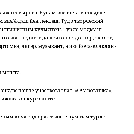
ыжо савырнен. Кунам изи йоча-влак дене
 вия‰даш йєн лектеш. Тудо творческий
онный йєным кучылтеш. Тўрлє модмаш-
овна - педагог да психолог, доктор, эколог,
ртсмен, актер, музыкант, а изи йоча-влаклан -
 мошта.
онкурслаште участвоватлат. «Очаровашка»,
движка» конкурслаште
телым йоча сад оралтыште лум гыч тўрлє