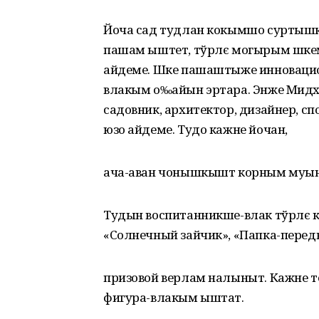
Йоча сад тудлан кокымшо суртышк
пашам ыштет, тўрлє могырым шкем
айдеме. Шке пашаштыже инноваци
влакым о‰айын эртара. Энже Мидхат
садовник, архитектор, дизайнер, спо
юзо айдеме. Тудо кажне йочан,
ача-аван чонышкышт корным муын
Тудын воспитанникше-влак тўрлє к
«Солнечный зайчик», «Папка-пере
призовой верлам налыныт. Кажне 
фигура-влакым ыштат.