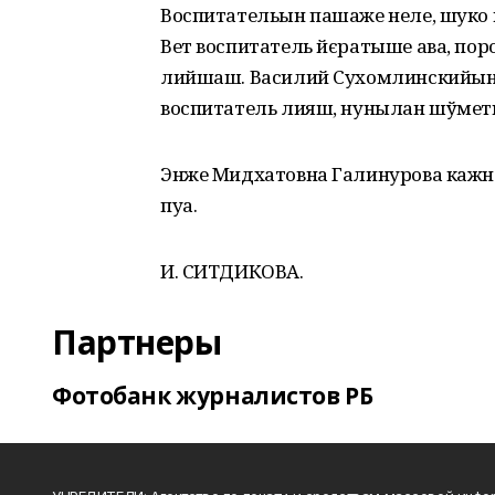
Воспитательын пашаже неле, шук
Вет воспитатель йєратыше ава, по
лийшаш. Василий Сухомлинскийын 
воспитатель лияш, нунылан шўмет
Энже Мидхатовна Галинурова каж
пуа.
И. СИТДИКОВА.
Партнеры
Фотобанк журналистов РБ