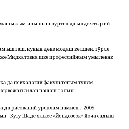
ымашыжым илышыш пуртен да ынде ятыр ий
шам ышташ, нунын дене модаш келшен, тўрлє
нже Мидхатовна шке профессийжым умыленак
ка да психологий факультетым тунем
нервожатыйлан пашаш толын.
 да рисований уроклам намиен… 2005
 - Кугу Шаде ялысе «Йондозсок» йоча садыш