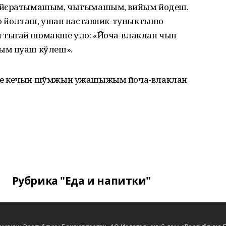
о йєратымашым, чытымашым, вийым йодеш.
ро йолташ, ушан наставник-туныктышо
тыгай шомакше уло: «Йоча-влаклан чын
ым пуаш кўлеш».
не кечын шўмжын ужашыжым йоча-влаклан
Рубрика "Еда и напитки"