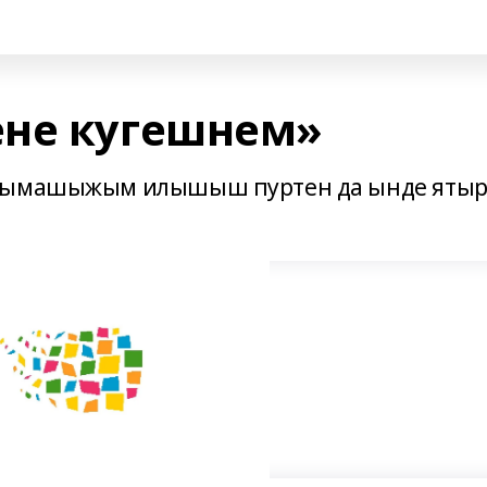
ене кугешнем»
онымашыжым илышыш пуртен да ынде яты