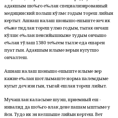
адакшым шо‰го е‰лан специализированный
медицинский полыш кўлмє годым тореш лийын
кертыт. Ашнаш налаш шонышо ешыште кеч ик
е‰же тидлан тореш улмо годым, тыгак ончаш
кўлшє е‰лан пенсийышкыже тудым ончышо
е‰лан тўлаш 1380 те‰гем тылзе еда ешарен
пуат гын. Адакшым илыме верын кугутшо
ончалтеш.
Ашнаш налаш шонышо ешыште илыме вер
кажне е‰лан шотлымаште норма палемдыме
кугыт деч изи гын, тыгай ешлан тореш лийыт.
Мучашлан каласыме шуэш, приемный еш -
инвалид да шо‰го-влак дене пашам ыштыме у
йєн. Тудо ик эн келшыше лийын кертеш. Вет