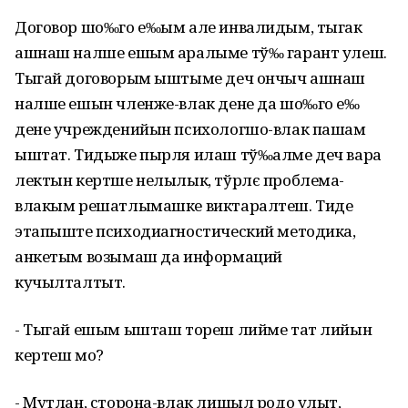
Договор шо‰го е‰ым але инвалидым, тыгак
ашнаш налше ешым аралыме тў‰ гарант улеш.
Тыгай договорым ыштыме деч ончыч ашнаш
налше ешын членже-влак дене да шо‰го е‰
дене учрежденийын психологшо-влак пашам
ыштат. Тидыже пырля илаш тў‰алме деч вара
лектын кертше нелылык, тўрлє проблема-
влакым решатлымашке виктаралтеш. Тиде
этапыште психодиагностический методика,
анкетым возымаш да информаций
кучылталтыт.
- Тыгай ешым ышташ тореш лийме тат лийын
кертеш мо?
- Мутлан, сторона-влак лишыл родо улыт,