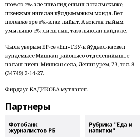
шо‰го е‰ але инвалид ешыш логалмекыже,
шкенжын нигєлан кўлдымыжым монда. Вет
пеленже эре е‰-влак лийыт. А воктен тыйым
умылышо е‰ лиеш гын, тазалыклан пайдале.
Чыла уверым БР-се «Еш» ГБУ-н йўдвел-касвел
кундемысе Мишкан районысо отделенийыште
налаш лиеш: Мишкан села, Ленин урем, 73, тел. 8
(34749) 2-14-27.
Фирдаус КАДИКОВА мутланен.
Партнеры
Фотобанк
Рубрика "Еда и
журналистов РБ
напитки"