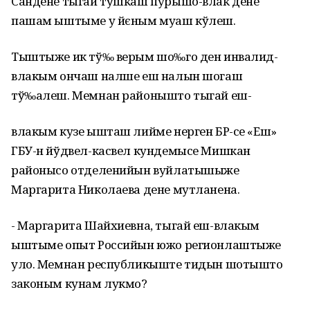
Сандене тыгай тўшкаш пурышо-влак дене
пашам ыштыме у йєным муаш кўлеш.
Тыштыже ик тў‰ верым шо‰го ден инвалид-
влакым ончаш налше еш налын шогаш
тў‰алеш. Мемнан районышто тыгай еш-
влакым кузе ышташ лийме нерген БР-се «Еш»
ГБУ-н йўдвел-касвел кундемысе Мишкан
районысо отделенийын вуйлатышыже
Маргарита Николаева дене мутланена.
- Маргарита Шайхиевна, тыгай еш-влакым
ыштыме опыт Российын южо регионлаштыже
уло. Мемнан республикыште тидын шотышто
законым кунам лукмо?