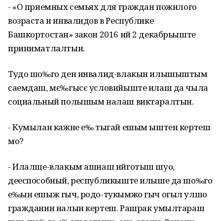
- «О приемных семьях для граждан пожилого
возраста и инвалидов в Республике
Башкортостан» закон 2016 ий 2 декабрьыште
приниматлалтын.
Тудо шо‰го ден инвалид-влакын илышыштым
саемдаш, мє‰гысє условийыште илаш да чыла
социальный полышым налаш виктаралтын.
- Кумылан кажне е‰ тыгай ешым ыштен кертеш
мо?
- Илалше-влакым ашнаш ийготыш шуо,
дееспособный, республикыште илыше да шо‰го
е‰ын ешыж гыч, родо-тукымжо гыч огыл улшо
гражданин налын кертеш. Рашрак умылтараш