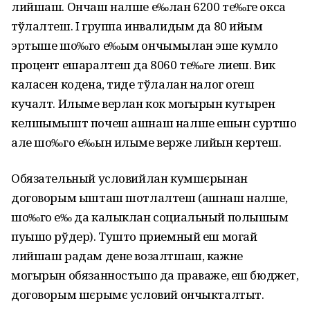
лийшаш. Ончаш налше е‰лан 6200 те‰ге окса
тўлалтеш. I группа инвалидым да 80 ийым
эртыше шо‰го е‰ым ончымылан эше кумло
процент ешаралтеш да 8060 те‰ге лиеш. Вик
каласен кодена, тиде тўлалан налог огеш
кучалт. Илыме верлан кок могырын кутырен
келшымышт почеш ашнаш налше ешын суртшо
але шо‰го е‰ын илыме верже лийын кертеш.
Обязательный условийлан кумшєрынан
договорым ышташ шотлалтеш (ашнаш налше,
шо‰го е‰ да калыклан социальный полышым
пуышо рўдер). Тушто приемный еш могай
лийшаш радам дене возалтшаш, кажне
могырын обязанностьшо да праваже, еш бюджет,
договорым шєрымє условий ончыкталтыт.