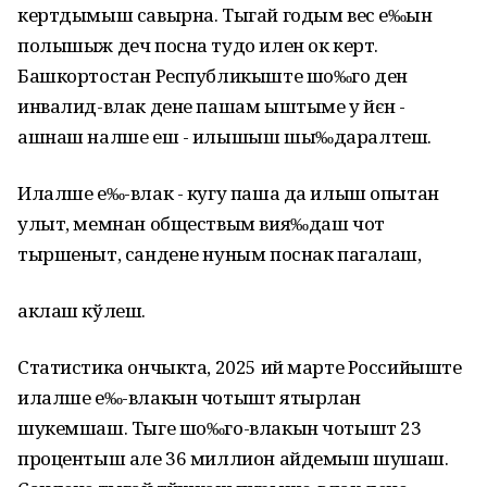
кертдымыш савырна. Тыгай годым вес е‰ын
полышыж деч посна тудо илен ок керт.
Башкортостан Республикыште шо‰го ден
инвалид-влак дене пашам ыштыме у йєн -
ашнаш налше еш - илышыш шы‰даралтеш.
Илалше е‰-влак - кугу паша да илыш опытан
улыт, мемнан обществым вия‰даш чот
тыршеныт, сандене нуным поснак пагалаш,
аклаш кўлеш.
Статистика ончыкта, 2025 ий марте Российыште
илалше е‰-влакын чотышт ятырлан
шукемшаш. Тыге шо‰го-влакын чотышт 23
процентыш але 36 миллион айдемыш шушаш.