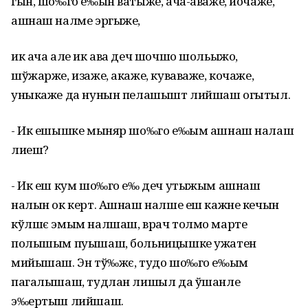
гын, шо‰го е‰ын ватыже, ача-аваже, йочаже,
ашнаш налме эргыже,
ик ача але ик ава деч шочшо шольыжо,
шўжарже, изаже, акаже, куваваже, кочаже,
уныкаже да нунын пелашышт лийшаш огытыл.
- Ик ешышке мыняр шо‰го е‰ым ашнаш налаш
лиеш?
- Ик еш кум шо‰го е‰ деч утыжым ашнаш
налын ок керт. Ашнаш налше еш кажне кечын
кўлшє эмым налшаш, врач толмо марте
полышым пуышаш, больницышке ужатен
мийышаш. Эн тў‰жє, тудо шо‰го е‰ым
пагалышаш, тудлан лишыл да ўшанле
э‰ертыш лийшаш.