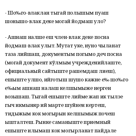
- Шо‰го-влаклан тыгай полышым пуаш
шонышо-влак деке могай йодмаш уло?
- Ашнаш налше еш член-влак деке посна
йодмаш-влак улыт. Мутат уке, нуно чыланат
таза лийшаш, документым погымо деч посна
(могай документ кўлмым учрежденийлаште,
официальный сайтыште рашемдаш лиеш),
ешыште улшо, ийготыш шушо кажне е‰ шо‰го
е‰ым ашнаш налаш келшымыже нерген
возышаш. Тыгай ешыште лийме жап ик тылзе
гыч икмыняр ий марте шуйнен кертеш,
тидыжым кок могырын келшымыж почеш
ышталтеш. Рынке саманыште приемный
ешыште илымаш кок могырланат пайдале