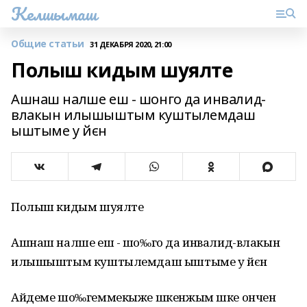
Келшымаш
Общие статьи
31 ДЕКАБРЯ 2020, 21:00
Полыш кидым шуялте
Ашнаш налше еш - шонго да инвалид-
влакын илышыштым куштылемдаш
ыштыме у йєн
Полыш кидым шуялте
Ашнаш налше еш - шо‰го да инвалид-влакын
илышыштым куштылемдаш ыштыме у йєн
Айдеме шо‰геммекыже шкенжым шке ончен