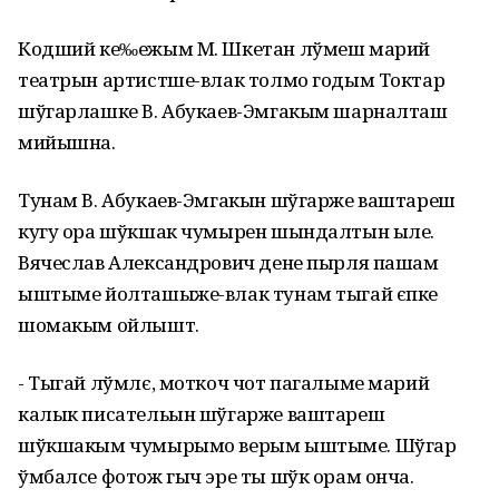
Кодший ке‰ежым М. Шкетан лўмеш марий
театрын артистше-влак толмо годым Токтар
шўгарлашке В. Абукаев-Эмгакым шарналташ
мийышна.
Тунам В. Абукаев-Эмгакын шўгарже ваштареш
кугу ора шўкшак чумырен шындалтын ыле.
Вячеслав Александрович дене пырля пашам
ыштыме йолташыже-влак тунам тыгай єпке
шомакым ойлышт.
- Тыгай лўмлє, моткоч чот пагалыме марий
калык писательын шўгарже ваштареш
шўкшакым чумырымо верым ыштыме. Шўгар
ўмбалсе фотож гыч эре ты шўк орам онча.