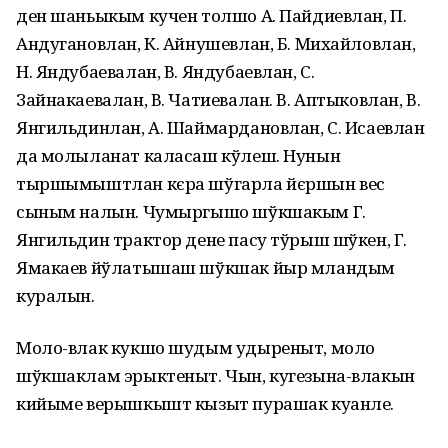
ден шаньыкым кучен толшо А. Пайдиевлан, П.
Андугановлан, К. Айнушевлан, Б. Михайловлан,
Н. Яндубаевалан, В. Яндубаевлан, С.
Зайнакаевалан, В. Чатиевалан. В. Аптыковлан, В.
Янгильдинлан, А. Шаймардановлан, С. Исаевлан
да молыланат каласаш кўлеш. Нунын
тыршымыштлан кєра шўгарла йєршын вес
сыным налын. Чумыргышо шўкшакым Г.
Янгильдин трактор дене пасу тўрыш шўкен, Г.
Ямакаев йўлатышаш шўкшак йыр мландым
куралын.
Моло-влак кукшо шудым удыреныт, моло
шўкшаклам эрыктеныт. Чын, кугезына-влакын
кийыме верышкышт кызыт пурашак куанле.