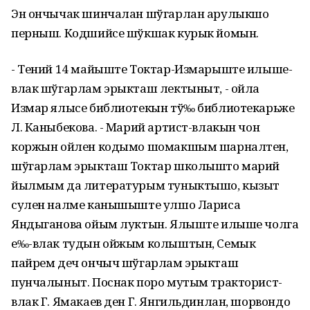
Эн ончычак шинчалан шўгарлан арулыкшо
перныш. Кодшийсе шўкшак курык йомын.
- Тений 14 майыште Токтар-Измарыште илыше-
влак шўгарлам эрыкташ лектыныт, - ойла
Измар ялысе библиотекын тў‰ библиотекарьже
Л. Каныбекова. - Марий артист-влакын чон
коржын ойлен кодымо шомакшым шарналтен,
шўгарлам эрыкташ Токтар школышто марий
йылмым да литературым туныктышо, кызыт
сулен налме канышыште улшо Лариса
Яндыганова ойым луктын. Ялыште илыше чолга
е‰-влак тудын ойжым колыштын, Семык
пайрем деч ончыч шўгарлам эрыкташ
пунчалыныт. Поснак поро мутым тракторист-
влак Г. Ямакаев ден Г. Янгильдинлан, шорвондо