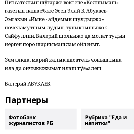
Питсательын шўгарже воктене «Келшымаш»
газетын пашае‰же Эсен Элай В. Абукаев-
Эмгакын «Имне - айдемын шулдыржо»
почеламутшым лудын, туныктышыжо С.
Сайфуллин, Валерий шольыжо да молат тудын
нерген поро шарнымашлам ойленыт.
Землякна, марий калык писатель чоныштына
ила да ончыкыжымат илаш тў‰алеш.
Валерий АБУКАЕВ.
Партнеры
Фотобанк
Рубрика "Еда и
журналистов РБ
напитки"