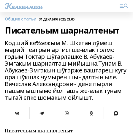
Келшымаш
Общие статьи
31 ДЕКАБРЯ 2020, 21:00
Писательым шарналтеныт
Кодший ке‰ежым М. Шкетан лўмеш
марий театрын артистше-влак толмо
годым Токтар шўгарлашке В. Абукаев-
Эмгакым шарналташ мийышна.Тунам В.
Абукаев-Эмгакын шўгарже ваштареш кугу
ора шўкшак чумырен шындалтын ыле.
Вячеслав Александрович дене пырля
пашам ыштыме йолташыже-влак тунам
тыгай єпке шомакым ойлышт.
Писательым шарналтеныт