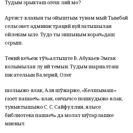
Тудым эрыкташ огеш лий мо?
Артист-влакын ты ойыштым тунам мый Тымбай
сельсовет администраций вуйлатышылан
ойленам ыле. Тудо ты экшыкым кора‰даш
сєрыш.
Тений ке‰еж тў‰алтыште В. Абукаев-Эмгак
колымылан лу ий темын. Тудым шарналташ
писательын Валерий, Олег
шольыжо-влак, Аля шўжарже, «Келшымаш»
газет пашае‰-влак, ончычсо пошкудыжо-влак,
туныктышыжо С. С. Сайфуллин, ялысе
библиотека пашае‰ да молат шўгарлашке
миеныт.