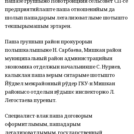
пашазе группыжо Новотроицкий сельсовет СП-се
предприятийлаште паша отношенийым да
шолып пашадарым легализоватлыме шотышто
текшырымашым эртарен.
Паша группыш район прокурорын
полышкалышыже Н. Сарбаева, Мишкан район
муниципальный район администрацийын
экономика отделжын начальникше С. Нуриев,
калыклан паша верым ситарыме шотышто
Йўдвел межрайонный рўдер ГКУ-н Мишкан
районысо отделын вўдышє инспекторжо Л.
Легостаева пуреныт.
Специалист-влак паша договорым
оформитлымым, пашадарым
легализоватлымым, государственный