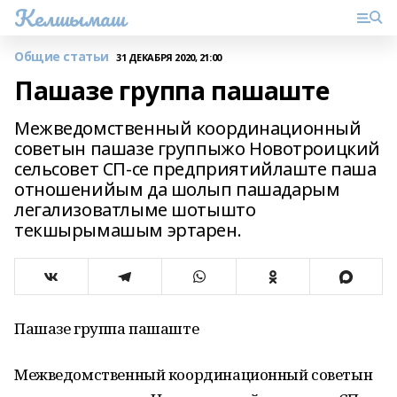
Келшымаш
Общие статьи
31 ДЕКАБРЯ 2020, 21:00
Пашазе группа пашаште
Межведомственный координационный
советын пашазе группыжо Новотроицкий
сельсовет СП-се предприятийлаште паша
отношенийым да шолып пашадарым
легализоватлыме шотышто
текшырымашым эртарен.
Пашазе группа пашаште
Межведомственный координационный советын