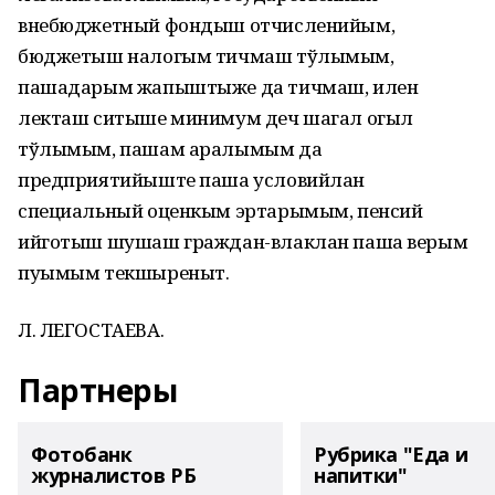
внебюджетный фондыш отчисленийым,
бюджетыш налогым тичмаш тўлымым,
пашадарым жапыштыже да тичмаш, илен
лекташ ситыше минимум деч шагал огыл
тўлымым, пашам аралымым да
предприятийыште паша условийлан
специальный оценкым эртарымым, пенсий
ийготыш шушаш граждан-влаклан паша верым
пуымым текшыреныт.
Л. ЛЕГОСТАЕВА.
Партнеры
Фотобанк
Рубрика "Еда и
журналистов РБ
напитки"