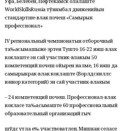
Уфа, Белебей, Нефтекамск олалаште
WorldSkillsRussia тўнямбал движенийын
стандартше-влак почеш «Самырык
профессионал»
IV региональный чемпионатын отборочный
та‰асымашыже эртен Тушто 16-22 ияш-влак
коклаште эн сай участник-влакым 50
компетенций почеш ойырен налме, 16 ияш да
самырыкрак-влак коклаште (Ворлдскиллс
юниор категорий) эн сай участник-влакым
– 24 компетенций почеш. Профессионал-влак
кокласе та‰асымаште 60 профессиональный
образовательный организаций гыч
шўдє утла е‰ участвоватлен. Мишкан селасе