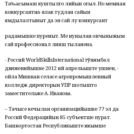
Та‰асымаш куштылго лийын огыл. Но мемнан
конкурсантна-влак тудлан сайын
ямдылалтыныт да эн сай лу конкурсант
радамышке пуреныт. Ме нунылан ончыкыжым
сай профессионал лияш тыланена.
- Россий WorldSkillsInternational тўнямбал
движенийышке 2012 ий апрельыште ушнен, -
ойла Мишкан селасе агропромышленный
колледж директорын УПР шотышто
заместительже А. Иванова.
– Тачысе кечылан организацийышке 77 эл да
Россий Федерацийын 85 субъектше пурат.
Башкортостан Республикыште икымше