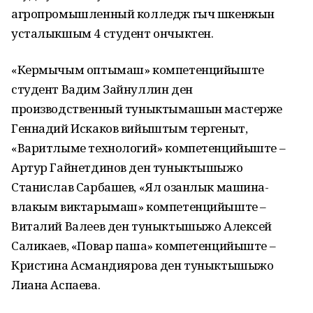
агропромышленный колледж гыч шкенжын
усталыкшым 4 студент ончыктен.
«Кермычым оптымаш» компетенцийыште
студент Вадим Зайнуллин ден
производственный туныктымашын мастерже
Геннадий Искаков вийыштым тергеныт,
«Варитлыме технологий» компетенцийыште –
Артур Гайнетдинов ден туныктышыжо
Станислав Сарбашев, «Ял озанлык машина-
влакым виктарымаш» компетенцийыште –
Виталий Валеев ден туныктышыжо Алексей
Саликаев, «Повар паша» компетенцийыште –
Кристина Асмандиярова ден туныктышыжо
Лиана Аспаева.