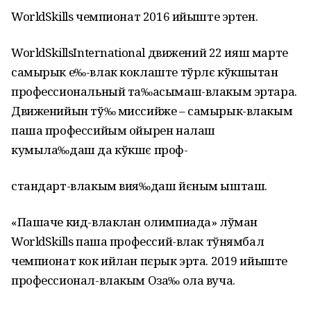
WorldSkills чемпионат 2016 ийыште эртен.
WorldSkillsInternational движений 22 ияш марте
самырык е‰-влак коклаште тўрлє кўкшытан
профессиональный та‰асымаш-влакым эртара.
Движенийын тў‰ миссийже – самырык-влакым
паша профессийым ойырен налаш
кумыла‰даш да кўкшє проф-
стандарт-влакым вия‰даш йєным ышташ.
«Пашаче кид-влаклан олимпиада» лўман
WorldSkills паша профессий-влак тўнямбал
чемпионат кок ийлан пєрык эрта. 2019 ийыште
профессионал-влакым Оза‰ ола вуча.