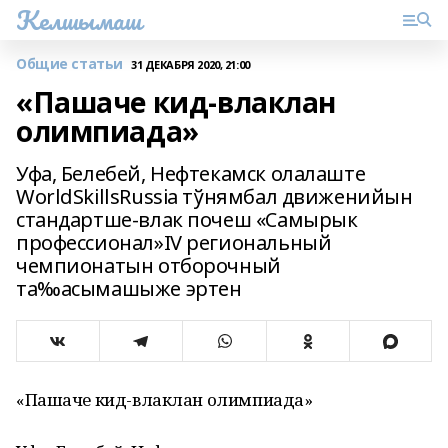
Келшымаш
Общие статьи
31 ДЕКАБРЯ 2020, 21:00
«Пашаче кид-влаклан
олимпиада»
Уфа, Белебей, Нефтекамск олалаште
WorldSkillsRussia тўнямбал движенийын
стандартше-влак почеш «Самырык
профессионал»IV региональный
чемпионатын отборочный
та‰асымашыже эртен
«Пашаче кид-влаклан олимпиада»