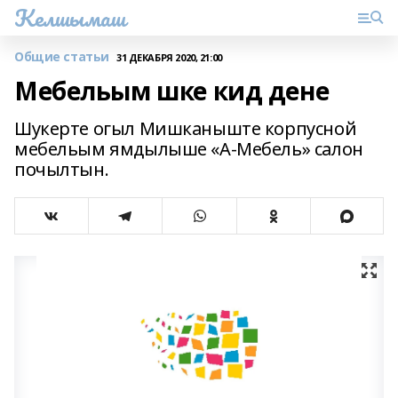
Келшымаш
Общие статьи
31 ДЕКАБРЯ 2020, 21:00
Мебельым шке кид дене
Шукерте огыл Мишканыште корпусной
мебельым ямдылыше «А-Мебель» салон
почылтын.