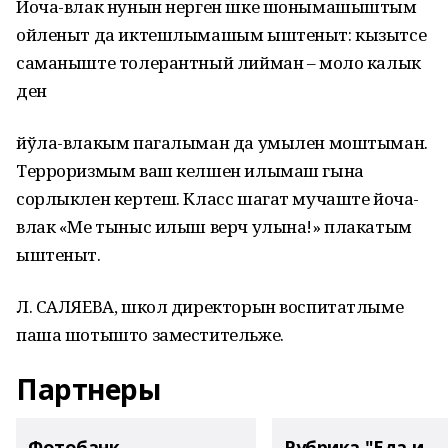
Йоча-влак нунын нерген шке шонымашыштым
ойленыт да иктешлымашым ыштеныт: кызытсе
саманыште толерантный лийман – моло калык
ден
йўла-влакым пагалыман да умылен моштыман.
Терроризмым ваш келшен илымаш гына
сорлыклен кертеш. Класс шагат мучаште йоча-
влак «Ме тыныс илыш верч улына!» плакатым
ыштеныт.
Л. САЛЯЕВА, школ директорын воспитатлыме
паша шотышто заместительже.
Партнеры
Фотобанк
Рубрика "Еда и