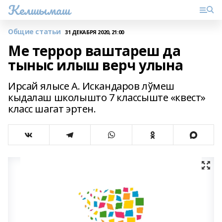
Келшымаш
Общие статьи
31 ДЕКАБРЯ 2020, 21:00
Ме террор ваштареш да
тыныс илыш верч улына
Ирсай ялысе А. Искандаров лўмеш
кыдалаш школышто 7 классыште «квест»
класс шагат эртен.