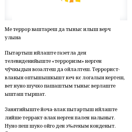
Ме террор ваштареш да тыныс илыш верч
улына
Пытартыш ийлаште газетла ден
телевиденийыште «терроризм» нерген
чўчкыдын возалтеш да ойлалтеш. Террорист-
влакын оптышышкышт кеч-кє логалын кертеш,
вет нуно шучко пашаштым тыныс верлаште
ышташ тыршат.
Занятийыште йоча-влак пытартыш ийлаште
лийше терракт-влак нерген пален налыныт.
Нуно пеш шуко ойго ден э‰гекым конденыт.