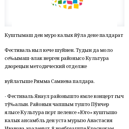
Куштымаш ден муро калык йўла дене палдарат
Фестиваль ныл кече шуйнен. Тудын да моло
се‰ымаш-влак нерген районысо Культура
дворецын методический отделже
вуйлатыше Римма Самиева палдара.
- Фестиваль Янаул районышто ямле концерт гыч
тў‰алын. Районын чапшым тушто Пўнчер
ялысе Культура пєрт пеленсе «Юго» куштышо
калык ансамбль ден уста мурызо Анастасия
Иванова араленыт. 8 ноябрьыште Краснокам