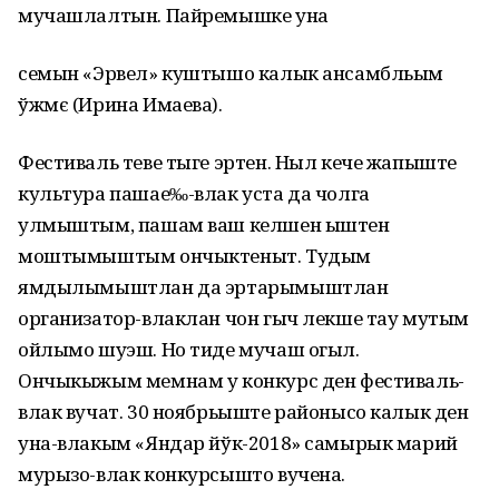
мучашлалтын. Пайремышке уна
семын «Эрвел» куштышо калык ансамбльым
ўжмє (Ирина Имаева).
Фестиваль теве тыге эртен. Ныл кече жапыште
культура пашае‰-влак уста да чолга
улмыштым, пашам ваш келшен ыштен
моштымыштым ончыктеныт. Тудым
ямдылымыштлан да эртарымыштлан
организатор-влаклан чон гыч лекше тау мутым
ойлымо шуэш. Но тиде мучаш огыл.
Ончыкыжым мемнам у конкурс ден фестиваль-
влак вучат. 30 ноябрьыште районысо калык ден
уна-влакым «Яндар йўк-2018» самырык марий
мурызо-влак конкурсышто вучена.