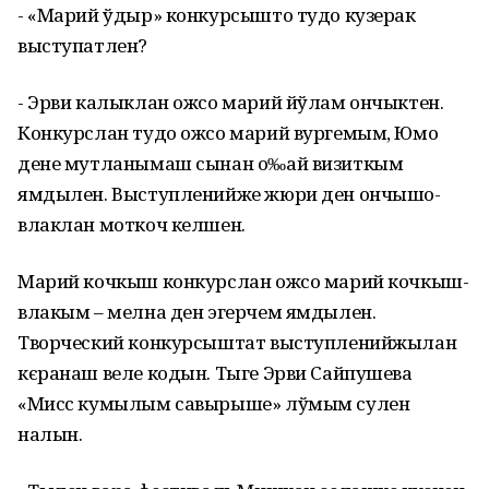
- «Марий ўдыр» конкурсышто тудо кузерак
выступатлен?
- Эрви калыклан ожсо марий йўлам ончыктен.
Конкурслан тудо ожсо марий вургемым, Юмо
дене мутланымаш сынан о‰ай визиткым
ямдылен. Выступленийже жюри ден ончышо-
влаклан моткоч келшен.
Марий кочкыш конкурслан ожсо марий кочкыш-
влакым – мелна ден эгерчем ямдылен.
Творческий конкурсыштат выступленийжылан
кєранаш веле кодын. Тыге Эрви Сайпушева
«Мисс кумылым савырыше» лўмым сулен
налын.