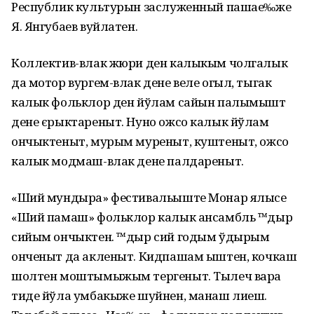
Республик культурын заслуженный пашае‰же
Я. Янгубаев вуйлатен.
Коллектив-влак жюри ден калыкым чолгалык
да мотор вургем-влак дене веле огыл, тыгак
калык фольклор ден йўлам сайын палымышт
дене єрыктареныт. Нуно ожсо калык йўлам
ончыктеныт, мурым муреныт, куштеныт, ожсо
калык модмаш-влак дене палдареныт.
«Ший мундыра» фестивальыште Монар ялысе
«Ший памаш» фольклор калык ансамбль ™дыр
сийым ончыктен. ™дыр сий годым ўдырым
онченыт да акленыт. Кидпашам ыштен, кочкаш
шолтен моштымыжым тергеныт. Тылеч вара
тиде йўла умбакыже шуйнен, манаш лиеш.