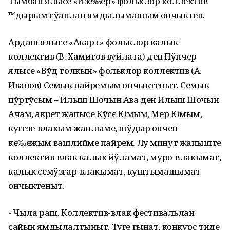
Тымбай ялысе «Изе‰ер» фольклор коллектив
™дырым сўанлан ямдылымашым ончыктен.
Ардаш ялысе «Акарт» фольклор калык
коллектив (В. Хамитов вуйлата) ден Пўнчер
ялысе «Вўд толкын» фольклор коллектив (А.
Иванов) Семык пайремым ончыктеныт. Семык
пўртўсым – Илыш Шочын Ава ден Илыш Шочын
Ачам, акрет жапысе Кўсє Юмым, Мер Юмым,
кугезе-влакым жаплыме, шўдыр ончен
ке‰ежым вашлийме пайрем. Лу минут жапыште
коллектив-влак калык йўламат, муро-влакымат,
калык семўзгар-влакымат, куштымашымат
ончыктеныт.
- Чыла раш. Коллектив-влак фестивальлан
сайын ямдылалтыныт. Туге гынат, конкурс тиде