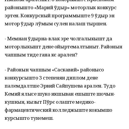
районышто «Марий ўдыр» моторлык конкурс
эртен. Конкурсный программыште 9 ўдыр эн
мотор ўдыр лўмым сулен налаш тыршен.
- Мемнан ўдырна-влак эре чолгалыкышт да
моторлыкышт дене ойыртемалтыныт. Районын
чапшым тиде гана кє арален?
- Районын чапшым «Саскавий» районысо
конкурсышто 3 степенян диплом дене
палемдалтше Эрвий Сайпушева арален. Тудо
Кемий ялысе шуко икшыван ешыште шочын-
кушкын, кызыт Пўрє олаште медико-
фармацевтический колледжыште кокымшо
курсышто тунемеш.