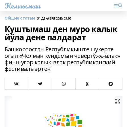
Келшымаш
Общие статьи
31 ДЕКАБРЯ 2020, 21:00
Куштымаш ден муро калык
йўла дене палдарат
Башкортостан Республикыште шукерте
огыл «Чолман кундемын чевергўжє-влак»
финн-угор калык-влак республиканский
фестиваль эртен