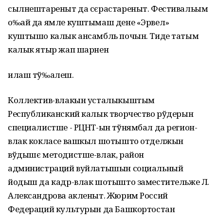
сылнештареныт да сєрастареныт. Фестивальым
о‰ай да ямле куштымаш дене «Эрвел»
куштышо калык ансамбль почын. Тиде татым
калык ятыр жап шарнен
илаш тў‰алеш.
Коллектив-влакын усталыкыштым
Республиканский калык творчество рўдерын
специалистше - РЦНТ-ын тўнямбал да регион-
влак кокласе вашкыл шотышто отделжын
вўдышє методистше-влак, район
администраций вуйлатышын социальный
йодыш да кадр-влак шотышто заместительже Л.
Александрова акленыт. Жюрим Россий
Федераций культурын да Башкортостан