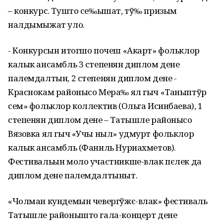
– конкурс. Тушто се‰ышат, тў‰ призым
налдымыжат уло.
- Конкурсын итогшо почеш «Акарт» фольклор
калык ансамбль 3 степенян диплом дене
палемдалтын, 2 степенян диплом дене -
Краснокам районысо Мера‰ ял гыч «Таныптўр
сем» фольклор коллектив (Ольга Исинбаева), 1
степенян диплом дене – Татышле районысо
Вязовка ял гыч «Учы ныл» удмурт фольклор
калык ансамбль (Фаниль Нуриахметов).
Фестивальын моло участникше-влак пєлек да
диплом дене палемдалтыныт.
«Чолман кундемын чевергўжє-влак» фестиваль
Татышле районышто гала-концерт дене