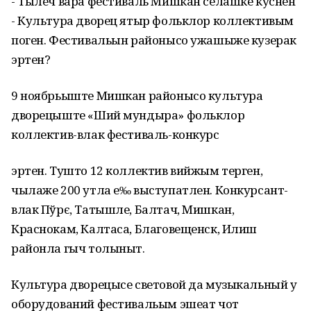
- Тылеч вара фестиваль Мишкан селашке куснен
- Культура дворец ятыр фольклор коллективым
поген. Фестивальын районысо ужашыже кузерак
эртен?
9 ноябрьыште Мишкан районысо культура
дворецыште «Ший мундыра» фольклор
коллектив-влак фестиваль-конкурс
эртен. Тушто 12 коллектив вийжым терген,
чылаже 200 утла е‰ выступатлен. Конкурсант-
влак Пўрє, Татышле, Балтач, Мишкан,
Краснокам, Калтаса, Благовещенск, Илиш
районла гыч толыныт.
Культура дворецысе световой да музыкальный у
оборудований фестивальым эшеат чот