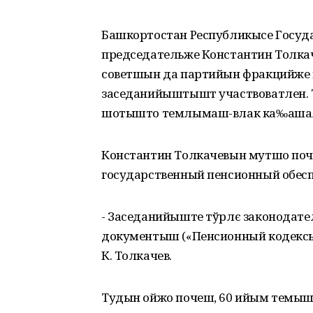
Башкортостан Республикысе Госуд
председательже Константин Толка
советшын да партийын фракцийже
заседанийыштышт участвоватлен.
шотышто темлымаш-влак ка‰аша
Константин Толкачевын мутшо по
государственный пенсионный обес
- Заседанийыште тўрлє законодат
документыш («Пенсионный кодексы
К. Толкачев.
Тудын ойжо почеш, 60 ийым темы