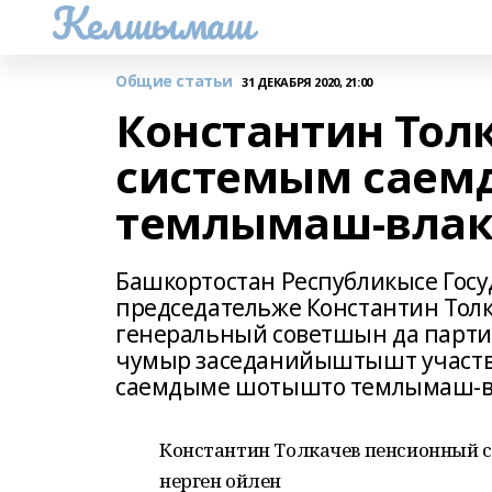
Келшымаш
Общие статьи
31 ДЕКАБРЯ 2020, 21:00
Константин Тол
системым саем
темлымаш-влак 
Башкортостан Республикысе Гос
председательже Константин Тол
генеральный советшын да парт
чумыр заседанийыштышт участв
саемдыме шотышто темлымаш-в
Константин Толкачев пенсионный
нерген ойлен