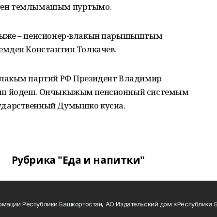
ген темлымашым пуртымо.
чыже – пенсионер-влакын парышыштым
емден Константин Толкачев.
влакым партий РФ Президент Владимир
аш йодеш. Ончыкыжым пенсионный системым
дарственный Думышко кусна.
Рубрика "Еда и напитки"
рмации Республики Башкортостан, АО Издательский дом «Республика 