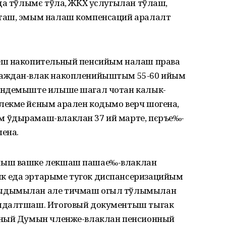
еда тўлымє тўла, ЖКХ услугылан тўлаш,
таш, эмым налаш компенсаций аралалт
еш накопительный пенсийым налаш права
раждан-влак накопленийыштым 55-60 ийым
ундемыште илыше шагал чотан калык-
лекме йєным арален кодымо верч шогена,
 ўдырамаш-влаклан 37 ий марте, пєръе‰-
ена.
йыш вашке лекшаш пашае‰-влаклан
к еда эртарыме тугок диспансеризацийым
лыдымылан але тичмаш огыл тўлымылан
емдалтшаш. Итоговый документыш тыгак
нный Думын членже-влаклан пенсионный