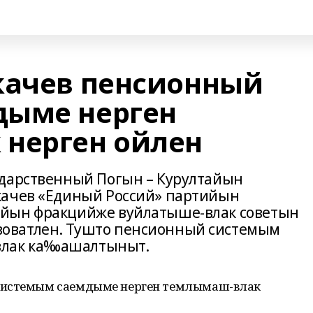
качев пенсионный
дыме нерген
нерген ойлен
ударственный Погын – Курултайын
качев «Единый Россий» партийын
ийын фракцийже вуйлатыше-влак советын
оватлен. Тушто пенсионный системым
лак ка‰ашалтыныт.
 системым саемдыме нерген темлымаш-влак