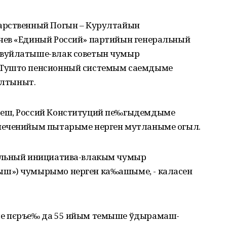
арственный Погын – Курултайын
чев «Единый Россий» партийын генеральный
 вуйлатыше-влак советын чумыр
 Тушто пенсионный системым саемдыме
лтыныт.
чеш, Россий Конституций пе‰гыдемдыме
печенийым пытарыме нерген мутланыме огыл.
ельный инициатива-влакым чумыр
ш») чумырымо нерген ка‰ашыме, - каласен
ше пєръе‰ да 55 ийым темыше ўдырамаш-