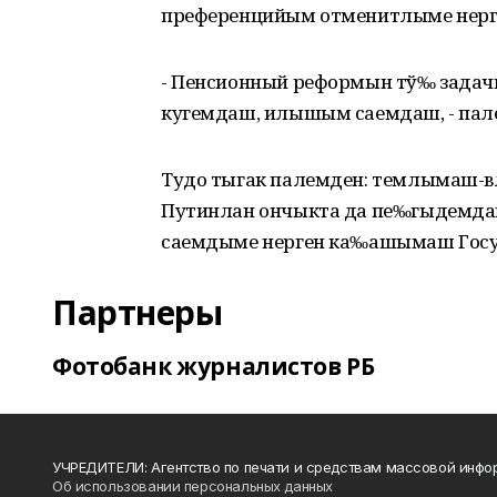
преференцийым отменитлыме нер
- Пенсионный реформын тў‰ зада
кугемдаш, илышым саемдаш, - пал
Тудо тыгак палемден: темлымаш-
Путинлан ончыкта да пе‰гыдемд
саемдыме нерген ка‰ашымаш Госу
Партнеры
Фотобанк журналистов РБ
УЧРЕДИТЕЛИ: Агентство по печати и средствам массовой инфо
Об использовании персональных данных