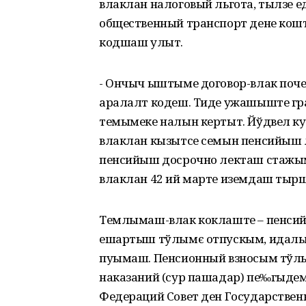
влаклан налоговый льгота, тылзе 
общественный транспорт дене кош
кодшаш улыт.
- Ончыч ыштыме договор-влак поч
аралалт кодеш. Тиде ужашыште г
темымеке налын кертыт. Йўдвел к
влаклан кызытсе семын пенсийыш 
пенсийыш досрочно лекташ стажым
влаклан 42 ий марте иземдаш тырш
Темлымаш-влак коклаште – пенси
ешартыш тўлымє отпускым, идалы
пуымаш. Пенсионный взносым тў
наказаний (сур пашадар) пе‰гыд
Федераций Совет ден Государстве