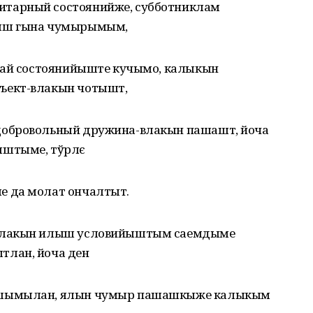
тарный состоянийже, субботниклам
кыш гына чумырымым,
 сай состоянийыште кучымо, калыкын
ъект-влакын чотышт,
добровольный дружина-влакын пашашт, йоча
ыштыме, тўрлє
 да молат ончалтыт.
-влакын илыш условийыштым саемдыме
тлан, йоча ден
ушымылан, ялын чумыр пашашкыже калыкым