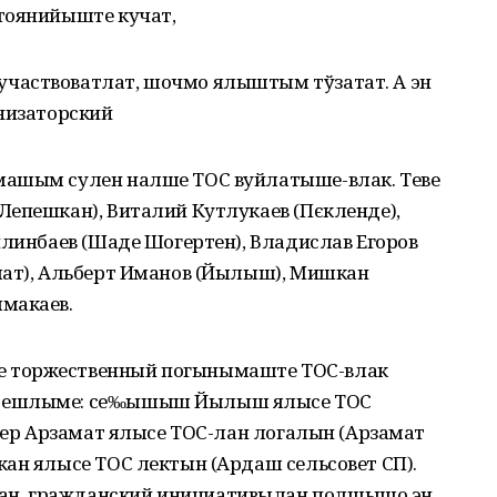
тоянийыште кучат,
частвоватлат, шочмо ялыштым тўзатат. А эн
анизаторский
машым сулен налше ТОС вуйлатыше-влак. Теве
Лепешкан), Виталий Кутлукаев (Пєкленде),
илинбаев (Шаде Шогертен), Владислав Егоров
мат), Альберт Иманов (Йылыш), Мишкан
макаев.
 торжественный погынымаште ТОС-влак
ктешлыме: се‰ышыш Йылыш ялысе ТОС
 вер Арзамат ялысе ТОС-лан логалын (Арзамат
ан ялысе ТОС лектын (Ардаш сельсовет СП).
н, гражданский инициативылан полшышо эн