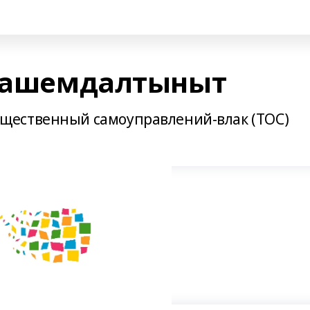
 рашемдалтыныт
щественный самоуправлений-влак (ТОС)