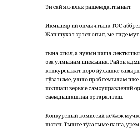
Эн сай ял-влак рашемдалтыныт
Икмыняр ий ончыч гына ТОС аббр
Жап шукат эртен огыл, ме тиде му
гына огыл, а нунын паша лектыш
оза улмынам шижынна. Район адм
конкурсыжат поро йўлашке савырн
тўзатыме, улшо проблемылам шке 
полшаш верысе самоуправлений 
саемдышашлан эртаралтеш.
Конкурсный комиссий ке‰еж мучко
шоген. Тыште тўзатыме паша, уре