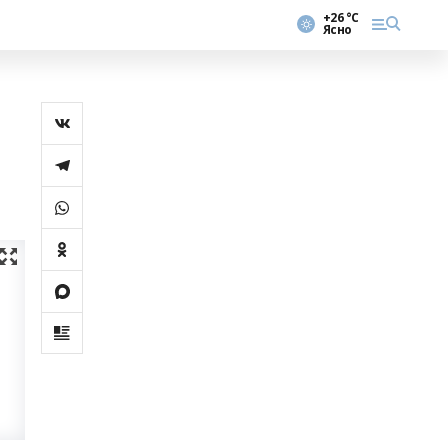
+26 °С
Ясно