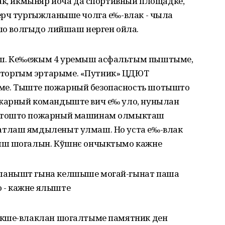
лак, икмыняр йоча да спортивный площадке,
ерч тургыжланыше чолга е‰-влак - чыла
 волгыдо лийшаш нерген ойла.
еш. Ке‰ежым 4 уремыш асфальтым пыштыме,
торгым эртарыме. «Путник» ЦДЮТ
е. Тыште пожарный безопасность шотышто
жарный командыште вич е‰ уло, нунылан
е тошто пожарный машинам олмыкташ
атлаш ямдыленыт улмаш. Но уста е‰-влак
ыш шогалын. Кўшнє ончыктымо кажне
ланышт гына келшыше могай-гынат паша
 - кажне ялыште
икше-влаклан шогалтыме памятник ден