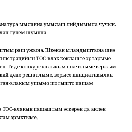
евиатура мыланна умылаш лийдымыла чучын.
тлан тунем шуынна
ыштым раш ужына. Шкенан мландыштына шке
инистрацийын ТОС-влак коклаште эртарыме
ен. Тиде конкурс калыкым шке илыме вержым
вий дене решатлыме, верысе инициативылан
орган-влакым ушымо шотышто пашам
 ТОС-влакын пашаштым эскерен да аклен
млам эрыктыме,