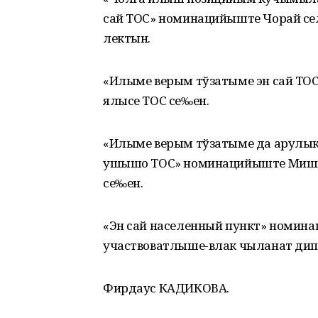
сай ТОС» номинацийыште Чорай с
лектын.
«Илыме верым тўзатыме эн сай ТО
ялысе ТОС се‰ен.
«Илыме верым тўзатыме да арулы
ушышо ТОС» номинацийыште Мишка
се‰ен.
«Эн сай населенный пункт» номин
участвоватлыше-влак чыланат дип
Фирдаус КАДИКОВА.