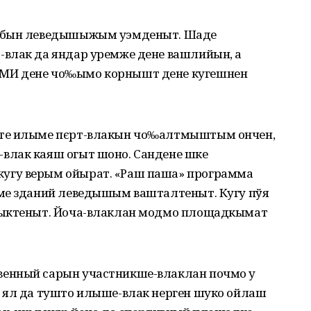
лубын леведышыжым уэмденыт. Шаде
влак да яндар уремже дене вашлийын, а
МИ дене чо‰ымо корнышт дене кугешнен
ште илыме пєрт-влакын чо‰алтмыштым ончен,
влак каяш огыт шоно. Сандене шке
угу верым ойырат. «Раш паша» программа
ме зданий леведышым вашталтеныт. Кугу пўя
рыктеныт. Йоча-влаклан модмо площадкымат
енный сарын участникше-влаклан почмо у
 ял да тушто илыше-влак нерген шуко ойлаш