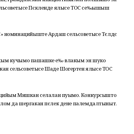
ельсоветысе Пєкленде ялысе ТОС се‰ышыш
С» номинацийыште Ардаш сельсоветысе Тєлдє
кым кучымо пашашке е‰-влакым эн шуко
н сельсоветысе Шаде Шогертен ялысе ТОС
ацийым Мишкан селалан пуымо. Конкурсышто
лом да шергакан пєлек дене палемдалтыныт.