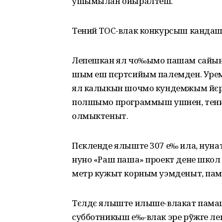
ушымылан ойыралтеш.
Тений ТОС-влак конкурсыш кандаш
Лепешкан ял чо‰ымо пашам сайы
шым еш пєртсийым палемден. Урем
ял калыкын шочмо кундемжым йєр
полшымо программыш ушнен, тени
олмыктеныт.
Пєкленде ялыште 307 е‰ ила, нун
нуно «Раш паша» проект дене шко
метр кужыт корным уэмденыт, па
Тєлдє ялыште илыше-влакат пама
субботникыш е‰-влак эре рўжге л