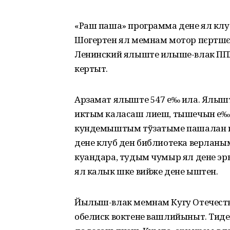
«Раш паша» программа дене ял к
Шогертен ял мемнам мотор пєртшє-
Ленинский ялыште илыше-влак ПП
кертыт.
Арзамат ялыште 547 е‰ ила. Ялы
иктым каласаш лиеш, тышечын е‰-
кундемыштым тўзатыме пашалан к
дене клуб ден библиотека верланы
куандара, тудым чумыр ял дене э
ял калык шке вийже дене ыштен.
Йылыш-влак мемнам Кугу Отечеств
обелиск воктене вашлийыныт. Тиде