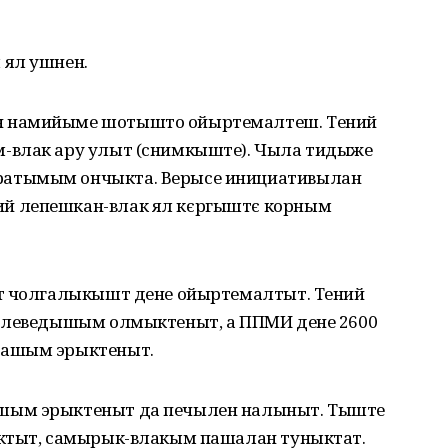
 ял ушнен.
н намийыме шотышто ойыртемалтеш. Тений
-влак ару улыт (снимкыште). Чыла тидыже
атымым ончыкта. Верысе инициативылан
й лепешкан-влак ял кєргыштє корным
ат чолгалыкышт дене ойыртемалтыт. Тений
л леведышым олмыктеныт, а ППМИ дене 2600
машым эрыктеныт.
шым эрыктеныт да печылен налыныт. Тыште
ектыт, самырык-влакым пашалан туныктат.