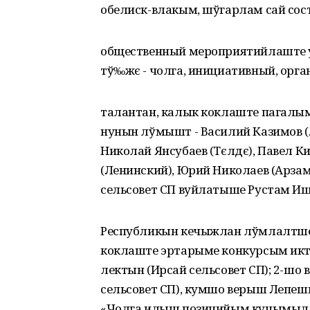
обелиск-влакым, шўгарлам сай сос
общественный мероприятийлаште у
тў‰жє - чолга, инициативный, орг
талантан, калык коклаште пагалы
нунын лўмышт - Василий Казимов (
Николай Янсубаев (Тєлдє), Павел К
(Ленинский), Юрий Николаев (Арза
сельсовет СП вуйлатыше Рустам Иш
Республикын кечыжлан лўмлалтше
коклаште эртарыме конкурсым и
лектын (Ирсай сельсовет СП); 2-шо
сельсовет СП), кумшо верыш Лепешк
«Чолга илыш позицийым кучымыла