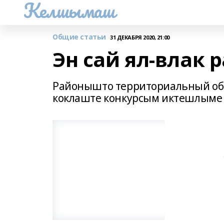
Келшымаш
Общие статьи
31 ДЕКАБРЯ 2020, 21:00
Эн сай ял-влак
Районышто территориальный об
коклаште конкурсым иктешлыме