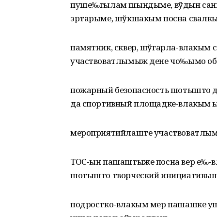
пуше‰гылам шындыме, вўдын сани
эртарыме, шўкшакым посна свал
памятник, сквер, шўгарла-влакым
участвоватлымыж дене чо‰ымо об
пожарный безопасность шотышто 
да спортивный площадке-влакым 
мероприятийлаште участвоватлыме
ТОС-ын пашаштыже посна вер е‰
шотышто творческий инициативыш
подростко-влакым мер пашашке 