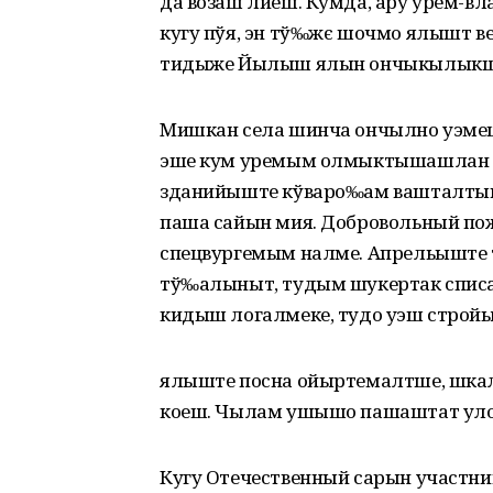
да возаш лиеш. Кумда, ару урем-в
кугу пўя, эн тў‰жє шочмо ялышт в
тидыже Йылыш ялын ончыкылыкшо
Мишкан села шинча ончылно уэм
эше кум уремым олмыктышашлан 
зданийыште кўваро‰ам вашталтым
паша сайын мия. Добровольный по
спецвургемым налме. Апрельышт
тў‰алыныт, тудым шукертак спис
кидыш логалмеке, тудо уэш строй
ялыште посна ойыртемалтше, шка
коеш. Чылам ушышо пашаштат уло
Кугу Отечественный сарын участн