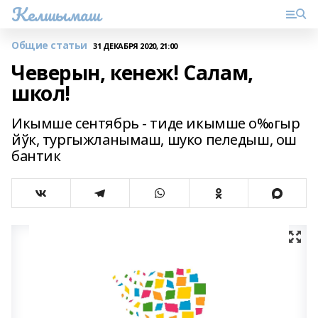
Келшымаш
Общие статьи
31 ДЕКАБРЯ 2020, 21:00
Чеверын, кенеж! Салам,
школ!
Икымше сентябрь - тиде икымше о‰гыр
йўк, тургыжланымаш, шуко пеледыш, ош
бантик