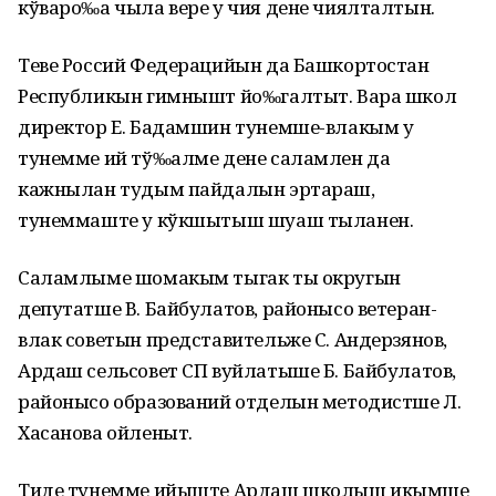
кўваро‰а чыла вере у чия дене чиялталтын.
Теве Россий Федерацийын да Башкортостан
Республикын гимнышт йо‰галтыт. Вара школ
директор Е. Бадамшин тунемше-влакым у
тунемме ий тў‰алме дене саламлен да
кажнылан тудым пайдалын эртараш,
тунеммаште у кўкшытыш шуаш тыланен.
Саламлыме шомакым тыгак ты округын
депутатше В. Байбулатов, районысо ветеран-
влак советын представительже С. Андерзянов,
Ардаш сельсовет СП вуйлатыше Б. Байбулатов,
районысо образований отделын методистше Л.
Хасанова ойленыт.
Тиде тунемме ийыште Ардаш школыш икымше