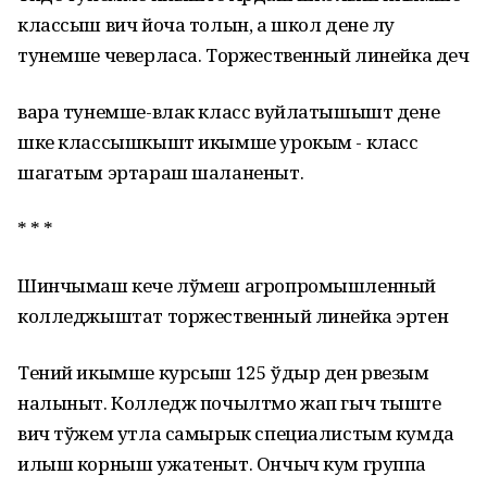
классыш вич йоча толын, а школ дене лу
тунемше чеверласа. Торжественный линейка деч
вара тунемше-влак класс вуйлатышышт дене
шке классышкышт икымше урокым - класс
шагатым эртараш шаланеныт.
* * *
Шинчымаш кече лўмеш агропромышленный
колледжыштат торжественный линейка эртен
Тений икымше курсыш 125 ўдыр ден рвезым
налыныт. Колледж почылтмо жап гыч тыште
вич тўжем утла самырык специалистым кумда
илыш корныш ужатеныт. Ончыч кум группа