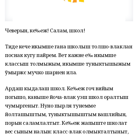
Чеверын, ке‰еж! Салам, школ!
Тиде кече икымше гана школыш толшо-влаклан
поснак кугу пайрем. Вет кажне е‰ икымше
классыш толмыжым, икымше туныктышыжым
ўмыржє мучко шарнен ила.
Ардаш кыдалаш школ. Ке‰еж гоч вийым
погышо, каныше йоча-влак уэш школ оралтыш
чумыргеныт. Нуно пырля тунемме
йолташыштым, туныктышыштым вашлийын,
порын саламлалтыт. Ке‰еж жапыште школат
вес сыным налын: класс-влак олмыкталтыныт,