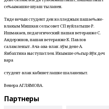
се‰ымашке шуаш тыланен.
Тиде кечын студент ден колледжын пашае‰же-
влакым Мишкан сельсовет СП вуйлатыше Р.
Ишмакаев, педагогический пашан ветеранже С.
Андерзянов, пашан ветеранже К. Павлов
саламленыт. Ача-ава-влак лўм дене А.
Янбахтина выступатлен. Икымше о‰гыр йўк деч
вара
студент-влак кабинетлашке шаланеныт.
Венера АГЛЯМОВА.
Партнеры