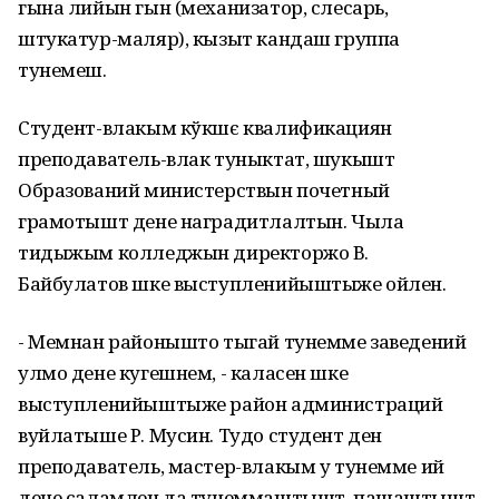
гына лийын гын (механизатор, слесарь,
штукатур-маляр), кызыт кандаш группа
тунемеш.
Студент-влакым кўкшє квалификациян
преподаватель-влак туныктат, шукышт
Образований министерствын почетный
грамотышт дене наградитлалтын. Чыла
тидыжым колледжын директоржо В.
Байбулатов шке выступленийыштыже ойлен.
- Мемнан районышто тыгай тунемме заведений
улмо дене кугешнем, - каласен шке
выступленийыштыже район администраций
вуйлатыше Р. Мусин. Тудо студент ден
преподаватель, мастер-влакым у тунемме ий
дене саламлен да тунеммаштышт, пашаштышт