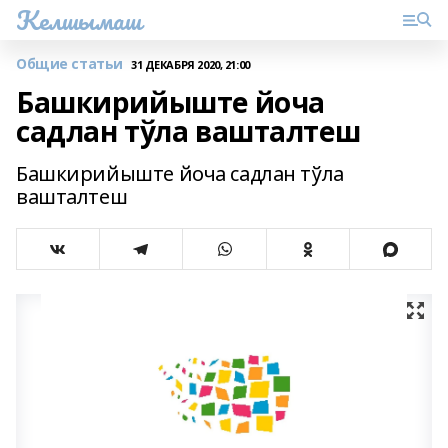
Келшымаш
Общие статьи
31 ДЕКАБРЯ 2020, 21:00
Башкирийыште йоча
садлан тўла вашталтеш
Башкирийыште йоча садлан тўла
вашталтеш