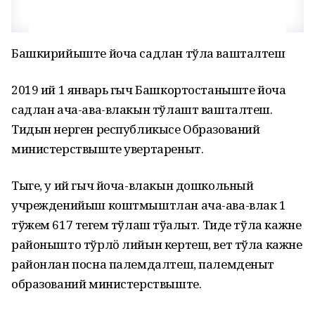
Башкирийыште йоча садлан тўла вашталтеш
2019 ий 1 январь гыч Башкортостаныште йоча
садлан ача-ава-влакын тўлашт вашталтеш.
Тидын нерген республикысе Образований
министерствыште увертареныт.
Тыге, у ий гыч йоча-влакын дошкольный
учрежденийыш коштмыштлан ача-ава-влак 1
тўжем 617 теҥгем тўлаш тўҥалыт. Тиде тўла кажне
районышто тўрлӧ лийын кертеш, вет тўла кажне
районлан посна палемдалтеш, палемденыт
образований министерствыште.