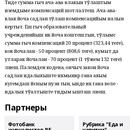
Тиде сумма гыч ача-ава-влакын тўлаштым
иземдыме компенсаций шотлалтеш. Ача-ава-
влак йоча садлан тўлаш компенсацийым налын
кертыт. Еш гыч образовательный
учрежденийыш ик йоча коштеш гын, тўлымє
сумма гыч компенсаций 20 процент (323,44 теҥге),
кок йочалан - 50 процент (808,6 теҥге), кумыт да
утларак йочалан - 70 процент (1 тўжем 132 теҥге)
лиеш. Палемден кодена, ончыч закон йоча
садлан идалыкыште икмыняр гана акым
кугемдаш йєным пуэн гын, ынде ик гана веле -
идалык тўҥалтыште тидым ышташ лиеш.
Партнеры
Фотобанк
Рубрика "Еда и
журналистов РБ
напитки"